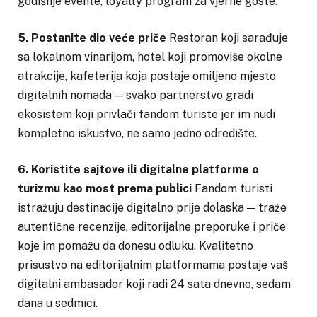
godišnje evente, loyalty program za vjerne goste.
5. Postanite dio veće priče
Restoran koji sarađuje
sa lokalnom vinarijom, hotel koji promoviše okolne
atrakcije, kafeterija koja postaje omiljeno mjesto
digitalnih nomada — svako partnerstvo gradi
ekosistem koji privlači fandom turiste jer im nudi
kompletno iskustvo, ne samo jedno odredište.
6. Koristite sajtove ili digitalne platforme o
turizmu kao most prema publici
Fandom turisti
istražuju destinacije digitalno prije dolaska — traže
autentične recenzije, editorijalne preporuke i priče
koje im pomažu da donesu odluku. Kvalitetno
prisustvo na editorijalnim platformama postaje vaš
digitalni ambasador koji radi 24 sata dnevno, sedam
dana u sedmici.