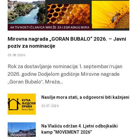
AKTIVNOSTI ČLANICA MREŽE ZA IZGRADNJU MIRA
Mirovna nagrada „GORAN BUBALO“ 2026. – Javni
poziv za nominacije
03.08.2026
Rok za dostavljanje nominacija: 1. septembar/rujan
2026. godine Dodjelom godišnje Mirovne nagrade
„Goran Bubalo“, Mreža…
Nasilje mora stati, a odgovorni biti kažnjeni
20.07.2026
Na Vlašiću održan 4. Ljetni odbojkaški
kamp “MOVEMENT 2026”