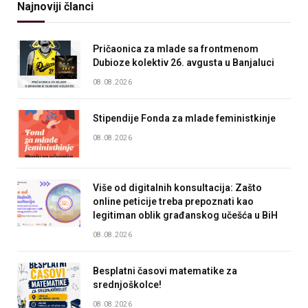
Najnoviji članci
Pričaonica za mlade sa frontmenom
Dubioze kolektiv 26. avgusta u Banjaluci
08.08.2026
Stipendije Fonda za mlade feministkinje
08.08.2026
Više od digitalnih konsultacija: Zašto
online peticije treba prepoznati kao
legitiman oblik građanskog učešća u BiH
08.08.2026
Besplatni časovi matematike za
srednjoškolce!
08.08.2026