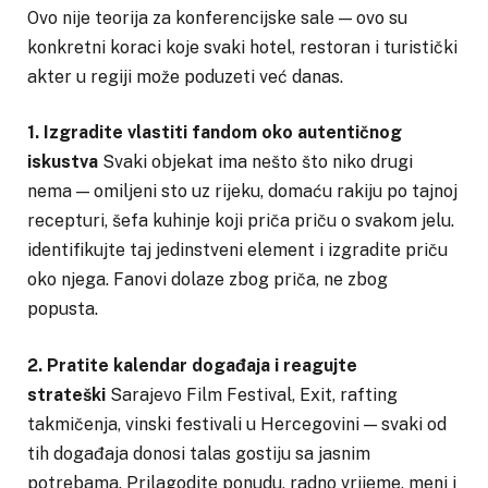
Ovo nije teorija za konferencijske sale — ovo su
konkretni koraci koje svaki hotel, restoran i turistički
akter u regiji može poduzeti već danas.
1. Izgradite vlastiti fandom oko autentičnog
iskustva
Svaki objekat ima nešto što niko drugi
nema — omiljeni sto uz rijeku, domaću rakiju po tajnoj
recepturi, šefa kuhinje koji priča priču o svakom jelu.
identifikujte taj jedinstveni element i izgradite priču
oko njega. Fanovi dolaze zbog priča, ne zbog
popusta.
2. Pratite kalendar događaja i reagujte
strateški
Sarajevo Film Festival, Exit, rafting
takmičenja, vinski festivali u Hercegovini — svaki od
tih događaja donosi talas gostiju sa jasnim
potrebama. Prilagodite ponudu, radno vrijeme, meni i