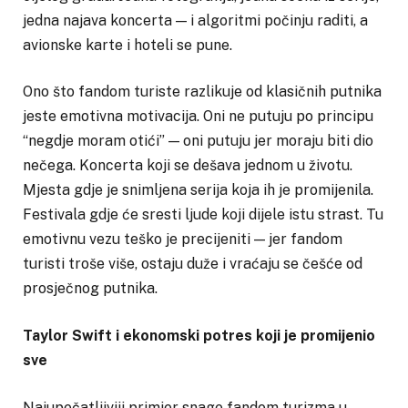
jedna najava koncerta — i algoritmi počinju raditi, a
avionske karte i hoteli se pune.
Ono što fandom turiste razlikuje od klasičnih putnika
jeste emotivna motivacija. Oni ne putuju po principu
“negdje moram otići” — oni putuju jer moraju biti dio
nečega. Koncerta koji se dešava jednom u životu.
Mjesta gdje je snimljena serija koja ih je promijenila.
Festivala gdje će sresti ljude koji dijele istu strast. Tu
emotivnu vezu teško je precijeniti — jer fandom
turisti troše više, ostaju duže i vraćaju se češće od
prosječnog putnika.
Taylor Swift i ekonomski potres koji je promijenio
sve
Najupečatljiviji primjer snage fandom turizma u