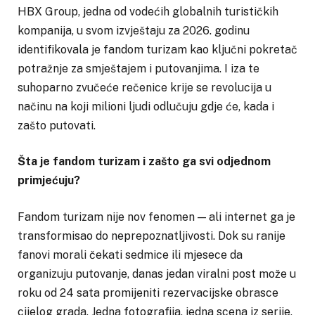
HBX Group, jedna od vodećih globalnih turističkih
kompanija, u svom izvještaju za 2026. godinu
identifikovala je fandom turizam kao ključni pokretač
potražnje za smještajem i putovanjima. I iza te
suhoparno zvučeće rečenice krije se revolucija u
načinu na koji milioni ljudi odlučuju gdje će, kada i
zašto putovati.
Šta je fandom turizam i zašto ga svi odjednom
primjećuju?
Fandom turizam nije nov fenomen — ali internet ga je
transformisao do neprepoznatljivosti. Dok su ranije
fanovi morali čekati sedmice ili mjesece da
organizuju putovanje, danas jedan viralni post može u
roku od 24 sata promijeniti rezervacijske obrasce
cijelog grada. Jedna fotografija, jedna scena iz serije,