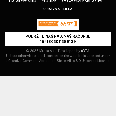
TIM MREŽE MIRA
ČLANICE
STRATEŠKI DOKUMENTI
UPRAVNA TIJELA
PODRŽITE NAŠ RAD, NAŠ RAČUN JE
1541802011289109
© 2026 Mreža Mira. Developed by
nBTA
.
Unless otherwise stated, content on the website is licenced under
a Creative Commons Attribution-Share Alike 3.0 Unported License.