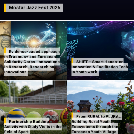
Mostar Jazz Fest 2026.
Evidence-based approach
in Erasmus+ and European
Solidarity Corps: Innovations
SHIFT – Smart Hands-on
in Research, Research on
Innovation & Facilitation Tech
Innovations
in Youth work
From RURAL to PLURAL:
Partnership Building
Building Rural Youth
Activity with Study Visits in the
Ecosystems through the
field of Sport
European Youth Village