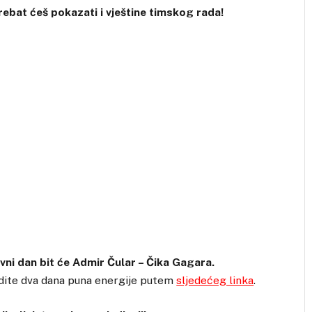
 Trebat ćeš pokazati i vještine timskog rada!
ni dan bit će Admir Čular – Čika Gagara.
dite dva dana puna energije putem
sljedećeg linka
.