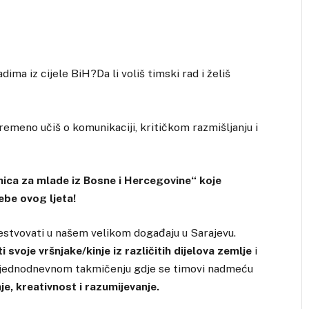
ima iz cijele BiH?Da li voliš timski rad i želiš
vremeno učiš o komunikaciji, kritičkom razmišljanju i
nica za mlade iz Bosne i Hercegovine
“ koje
ebe ovog ljeta!
estvovati u našem velikom događaju u Sarajevu.
 svoje vršnjake/kinje iz različitih dijelova zemlje
i
“- jednodnevnom takmičenju gdje se timovi nadmeću
e, kreativnost i razumijevanje.