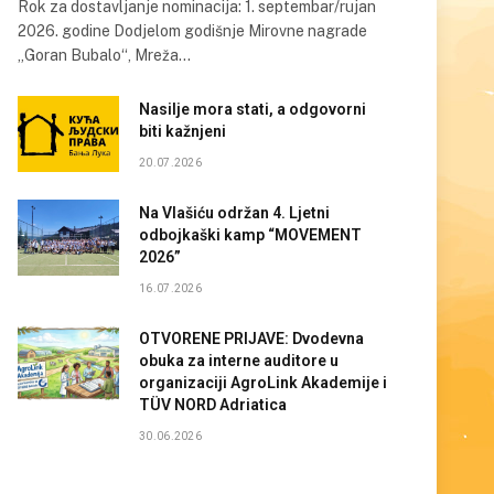
Rok za dostavljanje nominacija: 1. septembar/rujan
2026. godine Dodjelom godišnje Mirovne nagrade
„Goran Bubalo“, Mreža…
Nasilje mora stati, a odgovorni
biti kažnjeni
20.07.2026
Na Vlašiću održan 4. Ljetni
odbojkaški kamp “MOVEMENT
2026”
16.07.2026
OTVORENE PRIJAVE: Dvodevna
obuka za interne auditore u
organizaciji AgroLink Akademije i
TÜV NORD Adriatica
30.06.2026