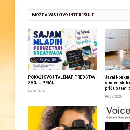
MOŽDA VAS I
OVO INTERESUJE
POKAŽI SVOJ TALENAT, PREDSTAVI
Javni konkur
SVOJU PRIČU!
studentskih e
priča o temi 
06.08.2026
06.08.2026