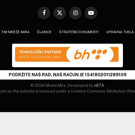
Facebook
X
Instagram
YouTube
(Twitter)
TIM MREŽE MIRA
ČLANICE
STRATEŠKI DOKUMENTI
UPRAVNA TIJELA
PODRŽITE NAŠ RAD, NAŠ RAČUN JE 1541802011289109
© 2026 Mreža Mira. Developed by
nBTA
.
tent on the website is licenced under a Creative Commons Attribution-Shar