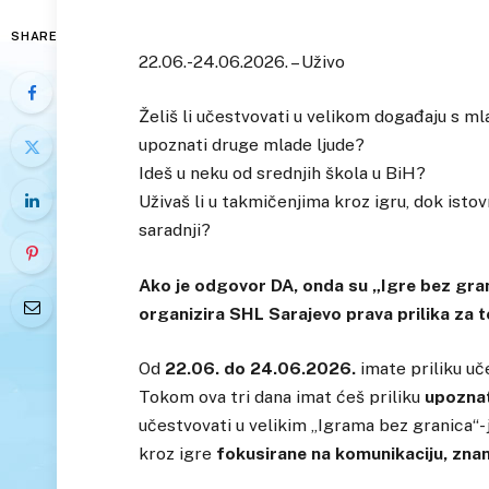
SHARE
22.06.-24.06.2026. – Uživo
Želiš li učestvovati u velikom događaju s mlad
upoznati druge mlade ljude?
Ideš u neku od srednjih škola u BiH?
Uživaš li u takmičenjima kroz igru, dok isto
saradnji?
Ako je odgovor DA,
onda su „Igre bez gra
organizira SHL Sarajevo prava prilika za t
Od
22.06. do 24.06.2026.
imate priliku uč
Tokom ova tri dana imat ćeš priliku
upoznati
učestvovati u velikim „Igrama bez granica
kroz igre
fokusirane na komunikaciju, znanj