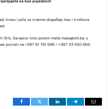
javljujete se kao pojedinci!!
ad, hranu i piće za vrijeme događaja, kao i troškove
ad.
iti SHL Sarajevo timu putem maila masa@shl.ba, u
nas pozvati na +387 61 761 686 / +387 33 550 665.
Facebook
Twitter
LinkedIn
Telegram
Email