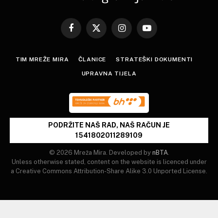
Facebook
X
Instagram
YouTube
(Twitter)
TIM MREŽE MIRA
ČLANICE
STRATEŠKI DOKUMENTI
UPRAVNA TIJELA
PODRŽITE NAŠ RAD, NAŠ RAČUN JE
1541802011289109
© 2026 Mreža Mira. Developed by
nBTA
.
Unless otherwise stated, content on the website is licenced under
a Creative Commons Attribution-Share Alike 3.0 Unported License.