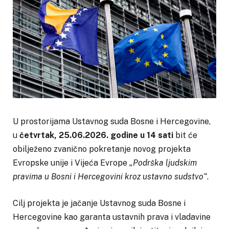
U prostorijama Ustavnog suda Bosne i Hercegovine,
u
četvrtak, 25.06.2026. godine u 14 sati
bit će
obilježeno zvanično pokretanje novog projekta
Evropske unije i Vijeća Evrope
„Podrška ljudskim
pravima u Bosni i Hercegovini kroz ustavno sudstvo“
.
Cilj projekta je jačanje Ustavnog suda Bosne i
Hercegovine kao garanta ustavnih prava i vladavine