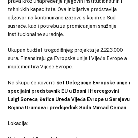
prava kroz unapređenje njegovih institucionalnih i
tehničkih kapaciteta. Ova inicijativa predstavlja
odgovor na kontinuirane izazove s kojim se Sud
susreće, kao i potrebu za promicanjem snažnije
institucionalne suradnje.
Ukupan budžet trogodišnjeg projekta je 2.223.000
eura. Finansiraju ga Evropska unija i Vijeće Evrope a
implementira Vijeće Evrope.
Na skupu će govoriti
šef Delegacije Evropske unije i
specijalni predstavnik EU u Bosni i Hercegovini
Luigi Soreca
,
šefica Ureda Vijeća Evrope u Sarajevu
Bojana Urumova
i
predsjednik Suda Mirsad Ćeman
.
Lokacija: