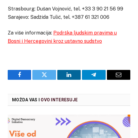
Strasbourg: Dušan Vojnović, tel. +33 3 90 21 56 99
Sarajevo: Sadžida Tulić, tel. +387 61 321 006
Za više informacija:
Podrška ljudskim pravima u
Bosni i Hercegovini kroz ustavno sudstvo
Facebook
Twitter
LinkedIn
Telegram
Email
MOŽDA VAS I
OVO INTERESUJE