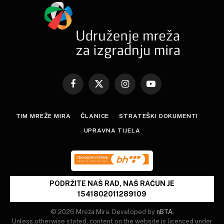
Facebook
X
Instagram
YouTube
(Twitter)
TIM MREŽE MIRA
ČLANICE
STRATEŠKI DOKUMENTI
UPRAVNA TIJELA
PODRŽITE NAŠ RAD, NAŠ RAČUN JE
1541802011289109
© 2026 Mreža Mira. Developed by
nBTA
.
Unless otherwise stated, content on the website is licenced under