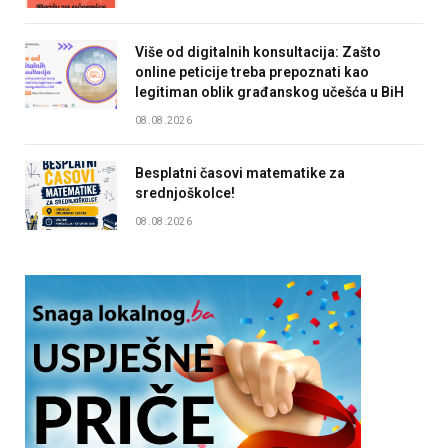
Više od digitalnih konsultacija: Zašto
online peticije treba prepoznati kao
legitiman oblik građanskog učešća u BiH
08.08.2026
Besplatni časovi matematike za
srednjoškolce!
08.08.2026