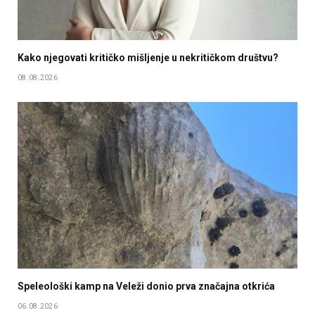
Kako njegovati kritičko mišljenje u nekritičkom društvu?
08.08.2026
Speleološki kamp na Veleži donio prva značajna otkrića
06.08.2026