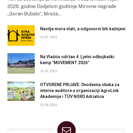
2026. godine Dodjelom godišnje Mirovne nagrade
„Goran Bubalo“, Mreža…
Nasilje mora stati, a odgovorni biti kažnjeni
20.07.2026
Na Vlašiću održan 4. Ljetni odbojkaški
kamp “MOVEMENT 2026”
16.07.2026
OTVORENE PRIJAVE: Dvodevna obuka za
interne auditore u organizaciji AgroLink
Akademije i TÜV NORD Adriatica
30.06.2026