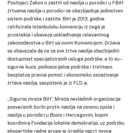
Postojeći Zakon o zaštiti od nasilja u porodici u FBiH
žrtvama nasilja u porodici ne obezbjeđuje jedinstven
sistem podrške i zaštite. BiH je 2013. godine
ratificirala Istanbulsku konvenciju iz čega je
proistekla i obaveza usklađivanja relevantnog
zakonodavstva u BiH sa ovom Konvencijom. Država
se obavezala da će za sve žrtve nasilja obezbijediti
dostupnost specijaliziranih usluga podrške, a to su –
sigurne kuće, psihosocijalna podrška i tretmani,
besplatna pravna pomoć i ekonomsko osnaživanje
žrtava nasilja, saopšteno je iz FLD-a.
„Sigurna mreža BiH”, Mreža nevladinih organizacija
posvećenih borbi protiv nasilja na osnovu spola i
nasilja u porodici u Bosni i Hercegovini, kojom
koordinira Fondacija lokalne demokratije, uz podršku
ekspertske radne grupe je izradila nacrt novog