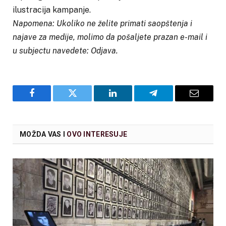
ilustracija kampanje.
Napomena: Ukoliko ne želite primati saopštenja i
najave za medije, molimo da pošaljete prazan e-mail i
u subjectu navedete: Odjava.
Facebook
Twitter
LinkedIn
Telegram
Email
MOŽDA VAS I
OVO INTERESUJE