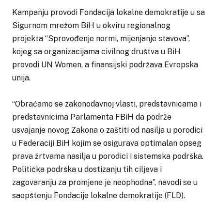
Kampanju provodi Fondacija lokalne demokratije u sa
Sigurnom mrežom BiH u okviru regionalnog
projekta “Sprovođenje normi, mijenjanje stavova”,
kojeg sa organizacijama civilnog društva u BiH
provodi UN Women, a finansijski podržava Evropska
unija.
“Obraćamo se zakonodavnoj vlasti, predstavnicama i
predstavnicima Parlamenta FBiH da podrže
usvajanje novog Zakona o zaštiti od nasilja u porodici
u Federaciji BiH kojim se osigurava optimalan opseg
prava žrtvama nasilja u porodici i sistemska podrška.
Politička podrška u dostizanju tih ciljeva i
zagovaranju za promjene je neophodna”, navodi se u
saopštenju Fondacije lokalne demokratije (FLD).