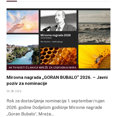
AKTIVNOSTI ČLANICA MREŽE ZA IZGRADNJU MIRA
Mirovna nagrada „GORAN BUBALO“ 2026. – Javni
poziv za nominacije
03.08.2026
Rok za dostavljanje nominacija: 1. septembar/rujan
2026. godine Dodjelom godišnje Mirovne nagrade
„Goran Bubalo“, Mreža…