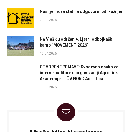
Nasilje mora stati, a odgovorni biti kažnjeni
20.07.2026
Na Vlašiću održan 4. Ljetni odbojkaški
kamp “MOVEMENT 2026”
16.07.2026
OTVORENE PRIJAVE: Dvodevna obuka za
interne auditore u organizaciji AgroLink
Akademije i TÜV NORD Adriatica
30.06.2026