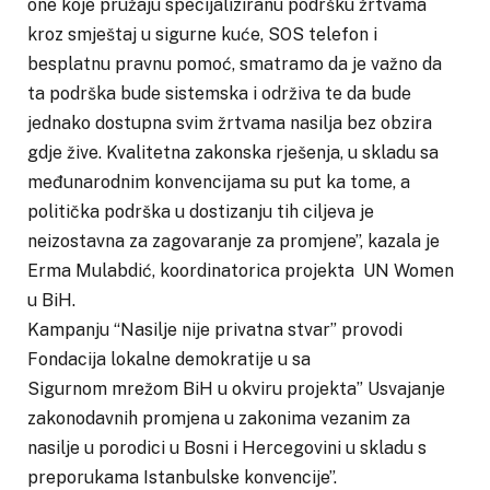
one koje pružaju specijaliziranu podršku žrtvama
kroz smještaj u sigurne kuće, SOS telefon i
besplatnu pravnu pomoć, smatramo da je važno da
ta podrška bude sistemska i održiva te da bude
jednako dostupna svim žrtvama nasilja bez obzira
gdje žive. Kvalitetna zakonska rješenja, u skladu sa
međunarodnim konvencijama su put ka tome, a
politička podrška u dostizanju tih ciljeva je
neizostavna za zagovaranje za promjene”, kazala je
Erma Mulabdić, koordinatorica projekta UN Women
u BiH.
Kampanju “Nasilje nije privatna stvar” provodi
Fondacija lokalne demokratije u sa
Sigurnom mrežom BiH u okviru projekta” Usvajanje
zakonodavnih promjena u zakonima vezanim za
nasilje u porodici u Bosni i Hercegovini u skladu s
preporukama Istanbulske konvencije”.