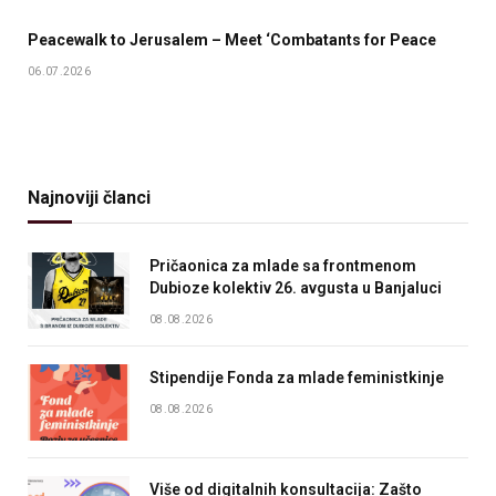
Peacewalk to Jerusalem – Meet ‘Combatants for Peace
06.07.2026
Najnoviji članci
Pričaonica za mlade sa frontmenom
Dubioze kolektiv 26. avgusta u Banjaluci
08.08.2026
Stipendije Fonda za mlade feministkinje
08.08.2026
Više od digitalnih konsultacija: Zašto