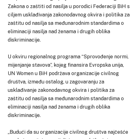
Zakona o zaštiti od nasilja u porodici Federaciji BiH s
ciljem usklađivanja zakonodavnog okvira i politika za
zaštitu od nasilja sa međunarodnim standardima o
eliminaciji nasilja nad ženama i drugih oblika
diskriminacije.
U okviru regionalnog programa “Sprovođenje normi,
mijenjanje stavova”, kojeg finansira Evropska unija,
UN Women u BiH podržava organizacije civilnog
društva, između ostalog, u zagovaranju za
usklađivanje zakonodavnog okvira i politika za
zaštitu od nasilja sa međunarodnim standardima o
eliminaciji nasilja nad ženama i drugih oblika
diskriminacije.
„Budući da su organizacije civilnog društva najčešće