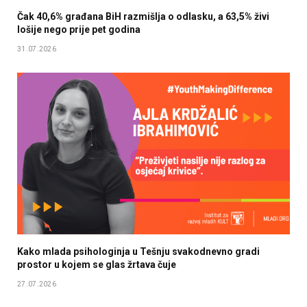
Čak 40,6% građana BiH razmišlja o odlasku, a 63,5% živi
lošije nego prije pet godina
31.07.2026
Kako mlada psihologinja u Tešnju svakodnevno gradi
prostor u kojem se glas žrtava čuje
27.07.2026