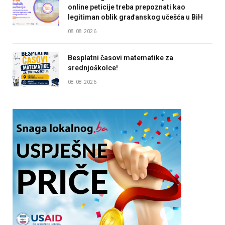
online peticije treba prepoznati kao
legitiman oblik građanskog učešća u BiH
08.08.2026
Besplatni časovi matematike za
srednjoškolce!
08.08.2026