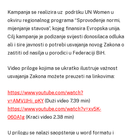
Kampanja se realizira uz podršku UN Women u
okviru regionalnog programa “Sprovođenje normi,
mijenjanje stavova”, kojeg finansira Evropska unija.
Cilj kampanje je podizanje svijesti donosilaca odluka
ali i šire javnosti o potrebi usvajanja novog Zakona o
zaštiti od nasilja u porodici u Federaciji BiH.
Video priloge kojima se ukratko ilustruje važnost
usvajanja Zakona možete preuzeti na linkovima:
https://www.youtube.com/watch?
v=AMVJJHi_pKY
(Duži video 7,39 min)
https://www.youtube.com/watch?v=xv5K-
060A1g
(Kraći video 2.38 min)
U prilogu se nalazi saopštenje u word formatu i