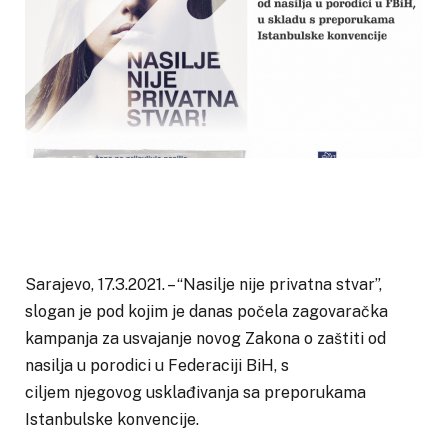
Sarajevo, 17.3.2021. – “Nasilje nije privatna stvar”,
slogan je pod kojim je danas počela zagovaračka
kampanja za usvajanje novog Zakona o zaštiti od
nasilja u porodici u Federaciji BiH, s
ciljem njegovog usklađivanja sa preporukama
Istanbulske konvencije.