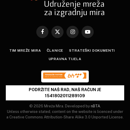
Facebook
X
Instagram
YouTube
(Twitter)
TIM MREŽE MIRA
ČLANICE
STRATEŠKI DOKUMENTI
UPRAVNA TIJELA
PODRŽITE NAŠ RAD, NAŠ RAČUN JE
1541802011289109
© 2026 Mreža Mira. Developed by
nBTA
.
Unless otherwise stated, content on the website is licenced under
a Creative Commons Attribution-Share Alike 3.0 Unported License.