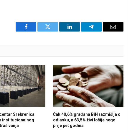
Facebook
Twitter
LinkedIn
Telegram
Email
centar Srebrenica:
Čak 40,6% građana BiH razmišlja o
k institucionalnog
odlasku, a 63,5% živi lošije nego
strašivanja
prije pet godina