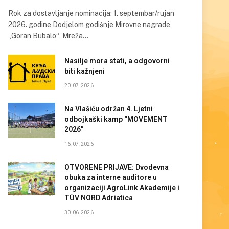
Rok za dostavljanje nominacija: 1. septembar/rujan
2026. godine Dodjelom godišnje Mirovne nagrade
„Goran Bubalo“, Mreža…
Nasilje mora stati, a odgovorni
biti kažnjeni
20.07.2026
Na Vlašiću održan 4. Ljetni
odbojkaški kamp “MOVEMENT
2026”
16.07.2026
OTVORENE PRIJAVE: Dvodevna
obuka za interne auditore u
organizaciji AgroLink Akademije i
TÜV NORD Adriatica
30.06.2026