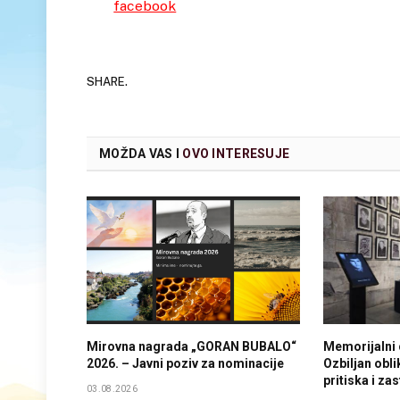
facebook
SHARE.
MOŽDA VAS I
OVO INTERESUJE
Mirovna nagrada „GORAN BUBALO“
Memorijalni 
2026. – Javni poziv za nominacije
Ozbiljan obli
pritiska i za
03.08.2026