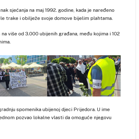
 znak sjećanja na maj 1992. godine, kada je naređeno
le trake i obilježe svoje domove bijelim plahtama.
 na više od 3.000 ubijenih građana, među kojima i 102
nima.
zgradnju spomenika ubijenoj djeci Prijedora. U ime
oš jednom pozvao lokalne vlasti da omoguće njegovu