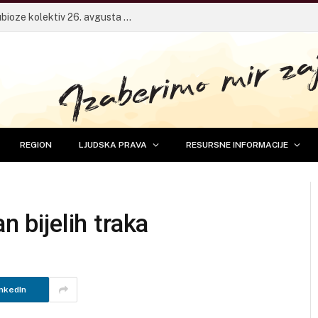
Pričaonica za mlade sa frontmenom Dubioze kolektiv 26. avgusta u Banjaluci
REGION
LJUDSKA PRAVA
RESURSNE INFORMACIJE
n bijelih traka
nkedIn