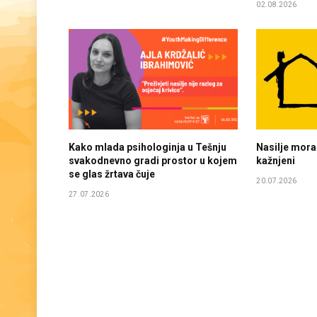
02.08.2026
Kako mlada psihologinja u Tešnju
Nasilje mora 
svakodnevno gradi prostor u kojem
kažnjeni
se glas žrtava čuje
20.07.2026
27.07.2026