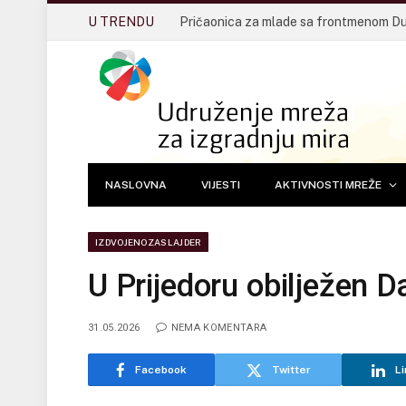
U TRENDU
NASLOVNA
VIJESTI
AKTIVNOSTI MREŽE
IZDVOJENOZASLAJDER
U Prijedoru obilježen Da
31.05.2026
NEMA KOMENTARA
Facebook
Twitter
Li