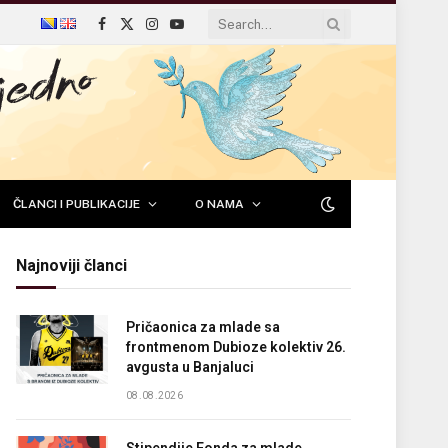
Facebook
X
Instagram
YouTube
(Twitter)
ČLANCI I PUBLIKACIJE
O NAMA
Najnoviji članci
Pričaonica za mlade sa
frontmenom Dubioze kolektiv 26.
avgusta u Banjaluci
08.08.2026