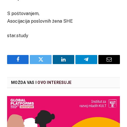
S poštovanjem,
Asocijacija poslovnih žena SHE
star.study
Facebook
Twitter
LinkedIn
Telegram
Email
MOŽDA VAS I
OVO INTERESUJE