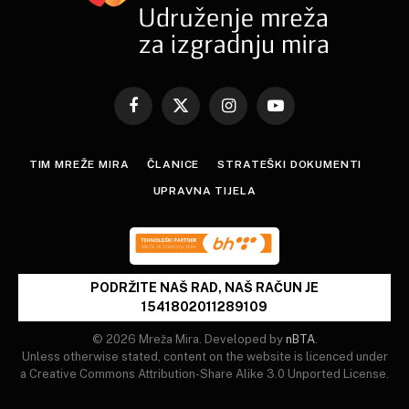
Facebook
X
Instagram
YouTube
(Twitter)
TIM MREŽE MIRA
ČLANICE
STRATEŠKI DOKUMENTI
UPRAVNA TIJELA
PODRŽITE NAŠ RAD, NAŠ RAČUN JE
1541802011289109
© 2026 Mreža Mira. Developed by
nBTA
.
Unless otherwise stated, content on the website is licenced under
a Creative Commons Attribution-Share Alike 3.0 Unported License.