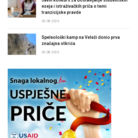
Javni konkurs za dostavljanje studentskih
eseja i istraživačkih priča o temi
tranzicijske pravde
06.08.2026
Speleološki kamp na Veleži donio prva
značajna otkrića
06.08.2026