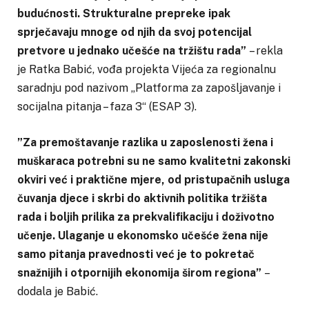
budućnosti. Strukturalne prepreke ipak
sprječavaju mnoge od njih da svoj potencijal
pretvore u jednako učešće na tržištu rada”
– rekla
je Ratka Babić, vođa projekta Vijeća za regionalnu
saradnju pod nazivom „Platforma za zapošljavanje i
socijalna pitanja – faza 3“ (ESAP 3).
”Za premoštavanje razlika u zaposlenosti žena i
muškaraca potrebni su ne samo kvalitetni zakonski
okviri već i praktične mjere, od pristupačnih usluga
čuvanja djece i skrbi do aktivnih politika tržišta
rada i boljih prilika za prekvalifikaciju i doživotno
učenje. Ulaganje u ekonomsko učešće žena nije
samo pitanja pravednosti već je to pokretač
snažnijih i otpornijih ekonomija širom regiona”
–
dodala je Babić.