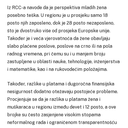
Iz RCC-a navode da je perspektiva mladih žena
posebno teška. U regionu je u prosjeku samo 18
posto njih zaposleno, dok je 28 posto nezaposleno,
što je dvostruko više od prosjeka Europske unije.
Također je i veća vjerovatnoća da žene obavljaju
slabo plaćene poslove, poslove na crno ili na pola
radnog vremena, pri čemu su i u manjem broju
zastupljene u oblasti nauke, tehnologije, inženjerstva
i matematike, kao i na rukovodećim položajima.
Također, razlike u platama i dugoročna finansijska
nesigurnost dodatno otežavaju postojeće probleme.
Procjenjuje se da je razlika u platama žena i
muškaraca u regionu između devet i 12 posto, a ove
brojke su često zasjenjene visokim stopama
neformalnog rada i ograničenom transparentnošću