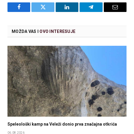
Facebook
Twitter
LinkedIn
Telegram
Email
MOŽDA VAS I
OVO INTERESUJE
Speleološki kamp na Veleži donio prva značajna otkrića
06.08.2026