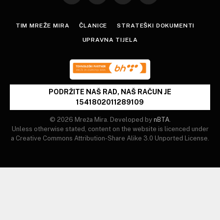
(Twitter)
TIM MREŽE MIRA
ČLANICE
STRATEŠKI DOKUMENTI
UPRAVNA TIJELA
PODRŽITE NAŠ RAD, NAŠ RAČUN JE
1541802011289109
© 2026 Mreža Mira. Developed by
nBTA
.
Unless otherwise stated, content on the website is licenced under
a Creative Commons Attribution-Share Alike 3.0 Unported License.