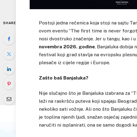
Postoji jedna rečenica koja stoji na sajtu Ta
SHARE
ovom eventu “The first time is never forgott
nosi dvostruko značenje. Jer u tangu, kao i u
novembra 2026. godine
, Banjaluka dobija
festival koji grad stavlja na evropsku plesn
plesače iz cijele regije i Europe.
Zašto baš Banjaluka?
Nije slučajno što je Banjaluka izabrana za “
leži na raskršću puteva koji spajaju Beograd
nekoliko sati vožnje. Ali ono što Banjaluku č
je toplina njenih ljudi, snažan osjećaj zajed
naručiti ni isplanirati, ona se samo dogodi 