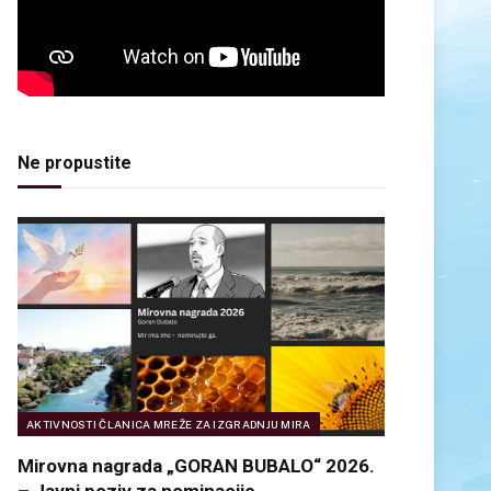
Ne propustite
AKTIVNOSTI ČLANICA MREŽE ZA IZGRADNJU MIRA
Mirovna nagrada „GORAN BUBALO“ 2026.
– Javni poziv za nominacije