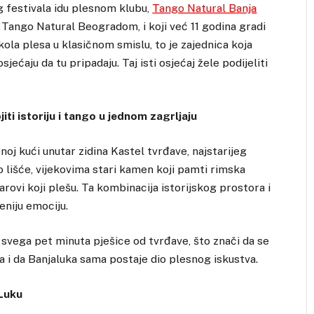
g festivala idu plesnom klubu,
Tango Natural Banja
 sa Tango Natural Beogradom, i koji već 11 godina gradi
kola plesa u klasičnom smislu, to je zajednica koja
osjećaju da tu pripadaju. Taj isti osjećaj žele podijeliti
ti istoriju i tango u jednom zagrljaju
oj kući unutar zidina Kastel tvrđave, najstarijeg
no lišće, vijekovima stari kamen koji pamti rimska
rovi koji plešu. Ta kombinacija istorijskog prostora i
eniju emociju.
, svega pet minuta pješice od tvrđave, što znači da se
da i da Banjaluka sama postaje dio plesnog iskustva.
 Luku