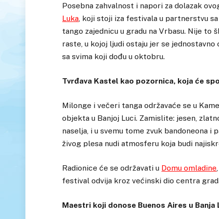
Posebna zahvalnost i napori za dolazak ovo
Luka
, koji stoji iza festivala u partnerstvu
tango zajednicu u gradu na Vrbasu. Nije to š
raste, u kojoj ljudi ostaju jer se jednostavno 
sa svima koji dođu u oktobru.
Tvrđava Kastel kao pozornica, koja će spoji
Milonge i večeri tanga održavaće se u Kamen
objekta u Banjoj Luci. Zamislite: jesen, zlat
naselja, i u svemu tome zvuk bandoneona i pa
živog plesa nudi atmosferu koja budi najiskr
Radionice će se održavati u
Domu omladine
festival odvija kroz većinski dio centra gra
Maestri koji donose Buenos Aires u Banja