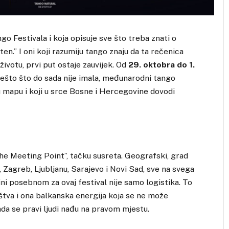
ngo Festivala i koja opisuje sve što treba znati o
en.” I oni koji razumiju tango znaju da ta rečenica
 životu, prvi put ostaje zauvijek. Od
29. oktobra do 1.
 nešto što do sada nije imala, međunarodni tango
u mapu i koji u srce Bosne i Hercegovine dovodi
The Meeting Point”, tačku susreta. Geografski, grad
, Zagreb, Ljubljanu, Sarajevo i Novi Sad, sve na svega
ini posebnom za ovaj festival nije samo logistika. To
ništva i ona balkanska energija koja se ne može
kada se pravi ljudi nađu na pravom mjestu.