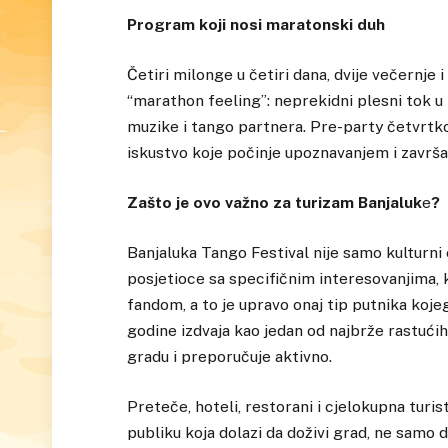
Program koji nosi maratonski duh
Četiri milonge u četiri dana, dvije večernje 
“marathon feeling”: neprekidni plesni tok u 
muzike i tango partnera. Pre-party četvrtk
iskustvo koje počinje upoznavanjem i završav
Zašto je ovo važno za turizam Banjaluk
e
?
Banjaluka Tango Festival nije samo kulturni e
posjetioce sa specifičnim interesovanjima, k
fandom, a to je upravo onaj tip putnika ko
godine izdvaja kao jedan od najbrže rastući
gradu i preporučuje aktivno.
Preteče, hoteli, restorani i cjelokupna turi
publiku koja dolazi da doživi grad, ne samo da