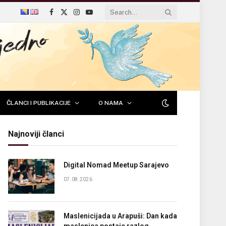
Facebook
X
Instagram
YouTube
(Twitter)
ČLANCI I PUBLIKACIJE
O NAMA
Najnoviji članci
Digital Nomad Meetup Sarajevo
07.08.2026
Maslenicijada u Arapuši: Dan kada