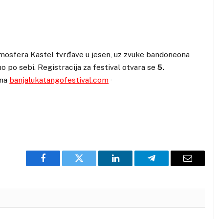
tmosfera Kastel tvrđave u jesen, uz zvuke bandoneona
mo po sebi. Registracija za festival otvara se
5.
 na
banjalukatangofestival.com
·
Facebook
Twitter
LinkedIn
Telegram
Email