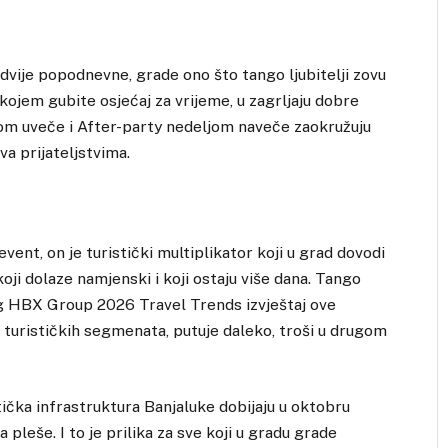
i dvije popodnevne, grade ono što tango ljubitelji zovu
kojem gubite osjećaj za vrijeme, u zagrljaju dobre
om uveče i After-party nedeljom naveče zaokružuju
a prijateljstvima.
vent, on je turistički multiplikator koji u grad dovodi
oji dolaze namjenski i koji ostaju više dana. Tango
jeg HBX Group 2026 Travel Trends izvještaj ove
h turističkih segmenata, putuje daleko, troši u drugom
stička infrastruktura Banjaluke dobijaju u oktobru
 pleše. I to je prilika za sve koji u gradu grade