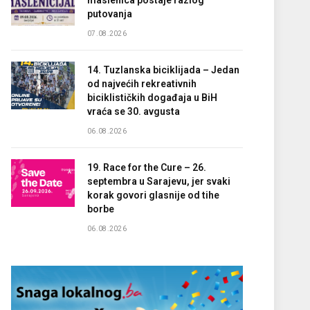
maslenica postaje razlog
putovanja
07.08.2026
14. Tuzlanska biciklijada – Jedan
od najvećih rekreativnih
biciklističkih događaja u BiH
vraća se 30. avgusta
06.08.2026
19. Race for the Cure – 26.
septembra u Sarajevu, jer svaki
korak govori glasnije od tihe
borbe
06.08.2026