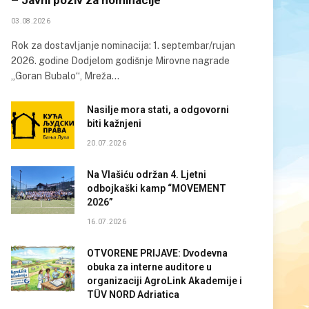
03.08.2026
Rok za dostavljanje nominacija: 1. septembar/rujan
2026. godine Dodjelom godišnje Mirovne nagrade
„Goran Bubalo“, Mreža…
Nasilje mora stati, a odgovorni
biti kažnjeni
20.07.2026
Na Vlašiću održan 4. Ljetni
odbojkaški kamp “MOVEMENT
2026”
16.07.2026
OTVORENE PRIJAVE: Dvodevna
obuka za interne auditore u
organizaciji AgroLink Akademije i
TÜV NORD Adriatica