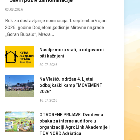
03.08.2026
Rok za dostavljanje nominacija: 1. septembar/rujan
2026. godine Dodjelom godišnje Mirovne nagrade
„Goran Bubalo“, Mreža…
Nasilje mora stati, a odgovorni
biti kažnjeni
20.07.2026
Na Vlašiću održan 4. Ljetni
odbojkaški kamp “MOVEMENT
2026”
16.07.2026
OTVORENE PRIJAVE: Dvodevna
obuka za interne auditore u
organizaciji AgroLink Akademije i
TÜV NORD Adriatica