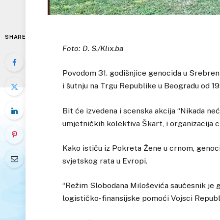
SHARE
Foto: D. S./Klix.ba
Povodom 31. godišnjice genocida u Srebrenici
i šutnju na Trgu Republike u Beogradu od 19
Bit će izvedena i scenska akcija “Nikada ne
umjetničkih kolektiva Škart, i organizacija c
Kako ističu iz Pokreta Žene u crnom, genoci
svjetskog rata u Evropi.
“Režim Slobodana Miloševića saučesnik je g
logističko-finansijske pomoći Vojsci Republi