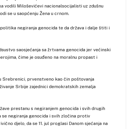
ka vodili Miloševićevi nacionalsocijalisti uz zdušnu
vodi se u saopćenju Žena u crnom.
politika negiranja genocida te da država i dalje štiti i
dsustvo saosjećanja sa žrtvama genocida jer većinski
 herojima, čime je osuđeno na moralnu propast i
 u Srebrenici, prvenstveno kao čin poštovanja
ruživanje Srbije zajednici demokratskih zemalja
države prestanu s negiranjem genocida i svih drugih
a se negiranja genocida i svih zločina protiv
rivično djelo, da se 11. jul proglasi Danom sjećanja na