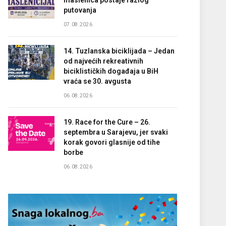
maslenica postaje razlog
putovanja
07.08.2026
14. Tuzlanska biciklijada – Jedan
od najvećih rekreativnih
biciklističkih događaja u BiH
vraća se 30. avgusta
06.08.2026
19. Race for the Cure – 26.
septembra u Sarajevu, jer svaki
korak govori glasnije od tihe
borbe
06.08.2026