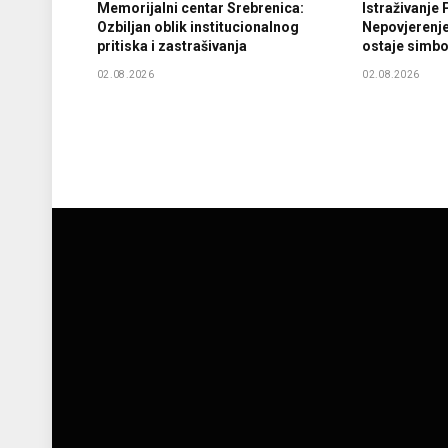
Memorijalni centar Srebrenica:
Istraživanje
Ozbiljan oblik institucionalnog
Nepovjerenje 
pritiska i zastrašivanja
ostaje simb
02.08.2026
02.08.2026