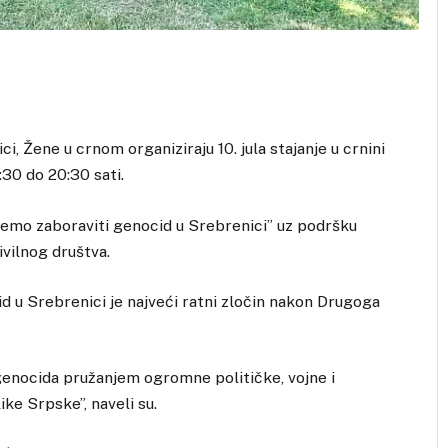
, Žene u crnom organiziraju 10. jula stajanje u crnini
:30 do 20:30 sati.
ćemo zaboraviti genocid u Srebrenici” uz podršku
ivilnog društva.
d u Srebrenici je najveći ratni zločin nakon Drugoga
enocida pružanjem ogromne političke, vojne i
ke Srpske”, naveli su.