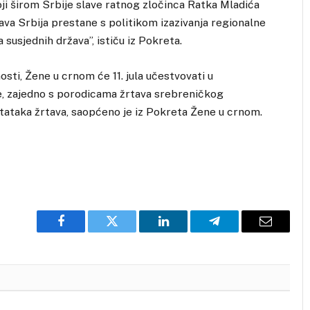
oji širom Srbije slave ratnog zločinca Ratka Mladića
va Srbija prestane s politikom izazivanja regionalne
susjednih država”, ističu iz Pokreta.
osti, Žene u crnom će 11. jula učestvovati u
e, zajedno s porodicama žrtava srebreničkog
tataka žrtava, saopćeno je iz Pokreta Žene u crnom.
Facebook
Twitter
LinkedIn
Telegram
Email