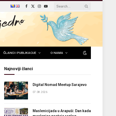
Facebook
X
Instagram
YouTube
(Twitter)
ČLANCI I PUBLIKACIJE
O NAMA
Najnoviji članci
Digital Nomad Meetup Sarajevo
07.08.2026
Maslenicijada u Arapuši: Dan kada