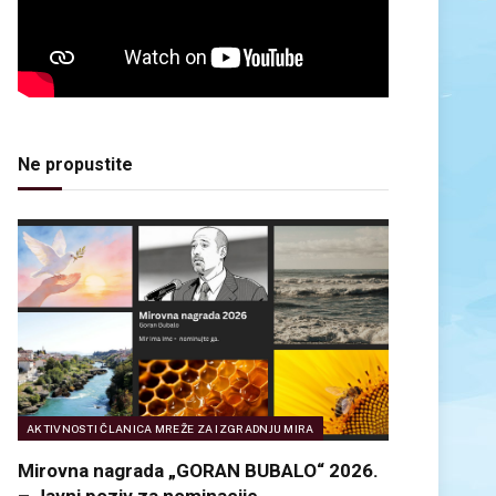
Ne propustite
AKTIVNOSTI ČLANICA MREŽE ZA IZGRADNJU MIRA
Mirovna nagrada „GORAN BUBALO“ 2026.
– Javni poziv za nominacije