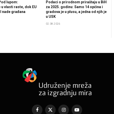
 Pod lupom:
Podaci o prirodnom priraštaju u BiH
u vlasti raste, dok EU
za 2025. godinu: Samo 14 općina i
ol nade građana
gradova je u plusu, a jedna od njih je
u USK
02.08.2026
Facebook
X
Instagram
YouTube