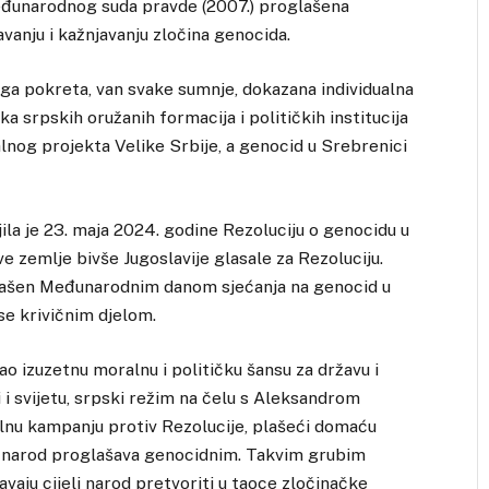
eđunarodnog suda pravde (2007.) proglašena
anju i kažnjavanju zločina genocida.
a pokreta, van svake sumnje, dokazana individualna
a srpskih oružanih formacija i političkih institucija
jalnog projekta Velike Srbije, a genocid u Srebrenici
ila je 23. maja 2024. godine Rezoluciju o genocidu u
sve zemlje bivše Jugoslavije glasale za Rezoluciju.
roglašen Međunarodnim danom sjećanja na genocid u
 se krivičnim djelom.
o izuzetnu moralnu i političku šansu za državu i
i i svijetu, srpski režim na čelu s Aleksandrom
alnu kampanju protiv Rezolucije, plašeći domaću
i narod proglašava genocidnim. Takvim grubim
vaju cijeli narod pretvoriti u taoce zločinačke