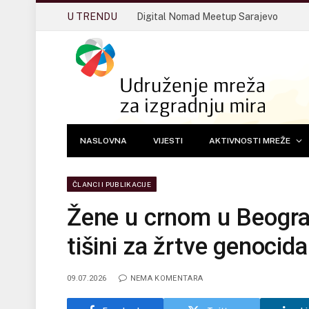
U TRENDU
Digital Nomad Meetup Sarajevo
NASLOVNA
VIJESTI
AKTIVNOSTI MREŽE
ČLANCI I PUBLIKACIJE
Žene u crnom u Beograd
tišini za žrtve genocida
09.07.2026
NEMA KOMENTARA