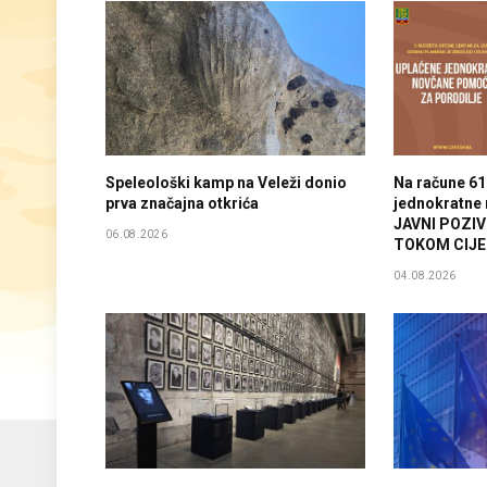
Speleološki kamp na Veleži donio
Na račune 61
prva značajna otkrića
jednokratne
JAVNI POZI
06.08.2026
TOKOM CIJE
04.08.2026