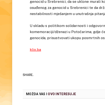
genocid u Srebrenici, da se uklone murali k
osuđenog za genocid u Srebrenici te da drža
nestabilnosti mješanjem u unutrašnja pitanja 
U skladu s politikom solidarnosti i odgovorn
komemoraciji/dženazi u Potočarima, gdje ć
genocida, prisustvovati ukopu posmrtnih os
klix.ba
SHARE.
MOŽDA VAS I
OVO INTERESUJE