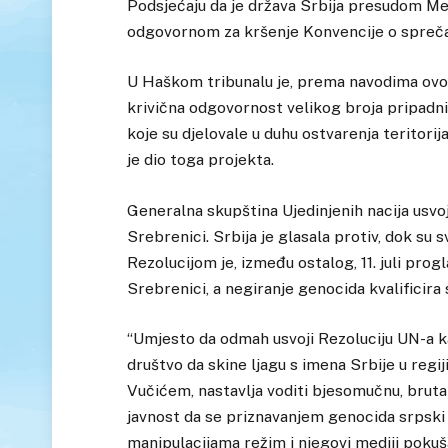
Podsjećaju da je država Srbija presudom M
odgovornom za kršenje Konvencije o sprečav
U Haškom tribunalu je, prema navodima ovog
krivična odgovornost velikog broja pripadnik
koje su djelovale u duhu ostvarenja teritori
je dio toga projekta.
Generalna skupština Ujedinjenih nacija usvoj
Srebrenici. Srbija je glasala protiv, dok su 
Rezolucijom je, između ostalog, 11. juli p
Srebrenici, a negiranje genocida kvalificira
“Umjesto da odmah usvoji Rezoluciju UN-a ka
društvo da skine ljagu s imena Srbije u regij
Vučićem, nastavlja voditi bjesomučnu, brut
javnost da se priznavanjem genocida srpsk
manipulacijama režim i njegovi mediji pokuša