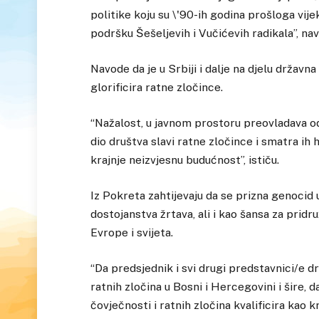
politike koju su \'90-ih godina prošloga vije
podršku Šešeljevih i Vučićevih radikala”, na
Navode da je u Srbiji i dalje na djelu državna 
glorificira ratne zločince.
“Nažalost, u javnom prostoru preovladava o
dio društva slavi ratne zločince i smatra ih
krajnje neizvjesnu budućnost”, ističu.
Iz Pokreta zahtijevaju da se prizna genocid
dostojanstva žrtava, ali i kao šansa za prid
Evrope i svijeta.
“Da predsjednik i svi drugi predstavnici/e 
ratnih zločina u Bosni i Hercegovini i šire, d
čovječnosti i ratnih zločina kvalificira kao k