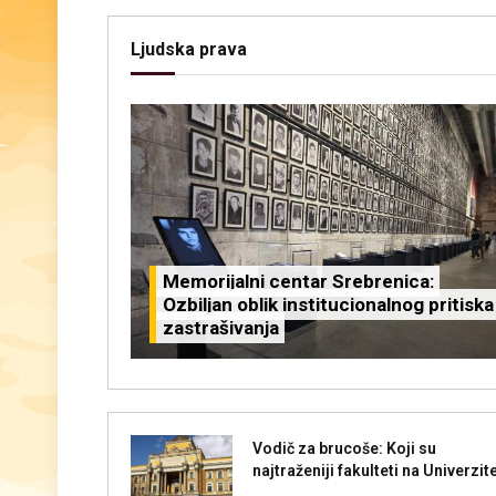
Ljudska prava
Memorijalni centar Srebrenica:
Ozbiljan oblik institucionalnog pritiska 
zastrašivanja
Vodič za brucoše: Koji su
najtraženiji fakulteti na Univerzit
u Sarajevu?