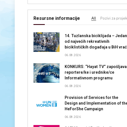
Resursne informacije
All
Pozivi za proje
14. Tuzlanska biciklijada – Jedan
od najvećih rekreativnih
biciklističkih događaja u BiH vra
se 30. avgusta
06.08.2026
KONKURS: “Hayat TV” zapošljava
reportere/ke i urednike/ce
Informativnom programu
06.08.2026
Provision of Services for the
Design and Implementation of th
HeForShe Campaign
06.08.2026