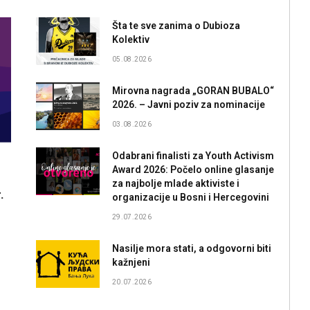
Šta te sve zanima o Dubioza
Kolektiv
05.08.2026
Mirovna nagrada „GORAN BUBALO“
2026. – Javni poziv za nominacije
03.08.2026
Odabrani finalisti za Youth Activism
Award 2026: Počelo online glasanje
za najbolje mlade aktiviste i
.
organizacije u Bosni i Hercegovini
29.07.2026
Nasilje mora stati, a odgovorni biti
kažnjeni
20.07.2026