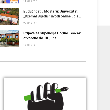
14.07.2026
Budućnost u Mostaru: Univerzitet
„Džemal Bijedić“ uvodi online upis i
nove atraktivne studije!
22.06.2026
Prijave za stipendije Općine Teočak
otvorene do 18. juna
17.06.2026