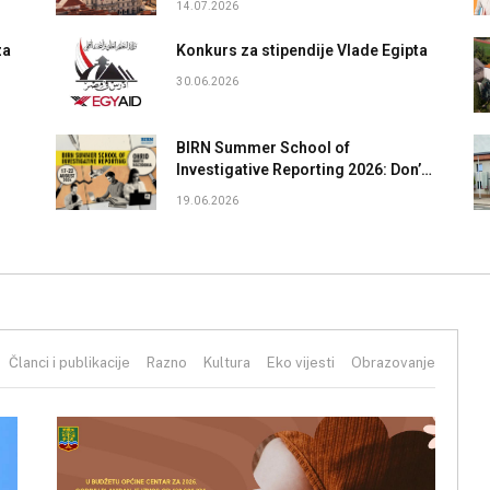
14.07.2026
za
Konkurs za stipendije Vlade Egipta
30.06.2026
BIRN Summer School of
Investigative Reporting 2026: Don’t
Just Report the News – Investigate
19.06.2026
It!
Članci i publikacije
Razno
Kultura
Eko vijesti
Obrazovanje