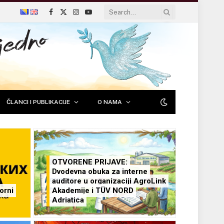
Facebook
X
Instagram
YouTube
(Twitter)
ČLANCI I PUBLIKACIJE
O NAMA
OTVORENE PRIJAVE:
Dvodevna obuka za interne
auditore u organizaciji AgroLink
orni
Akademije i TÜV NORD
Adriatica