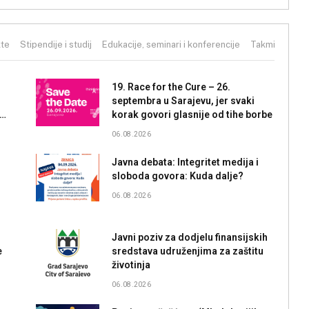
kte
Stipendije i studij
Edukacije, seminari i konferencije
Takmičenja i 
19. Race for the Cure – 26.
septembra u Sarajevu, jer svaki
ća
korak govori glasnije od tihe borbe
06.08.2026
Javna debata: Integritet medija i
sloboda govora: Kuda dalje?
06.08.2026
Javni poziv za dodjelu finansijskih
e
sredstava udruženjima za zaštitu
životinja
06.08.2026