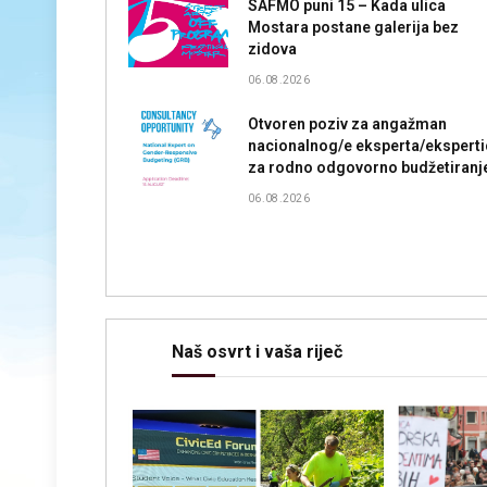
SAFMO puni 15 – Kada ulica
Mostara postane galerija bez
zidova
06.08.2026
Otvoren poziv za angažman
nacionalnog/e eksperta/eksperti
za rodno odgovorno budžetiranj
06.08.2026
Naš osvrt i vaša riječ