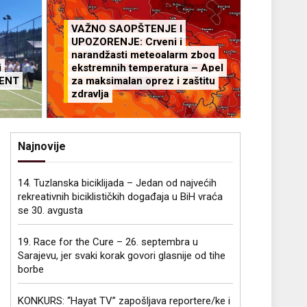
VAŽNO SAOPŠTENJE I
UPOZORENJE: Crveni i
narandžasti meteoalarm zbog
i
ekstremnih temperatura – Apel
MENT
za maksimalan oprez i zaštitu
zdravlja
Najnovije
14. Tuzlanska biciklijada – Jedan od najvećih
rekreativnih biciklističkih događaja u BiH vraća
se 30. avgusta
19. Race for the Cure – 26. septembra u
Sarajevu, jer svaki korak govori glasnije od tihe
borbe
KONKURS: “Hayat TV” zapošljava reportere/ke i