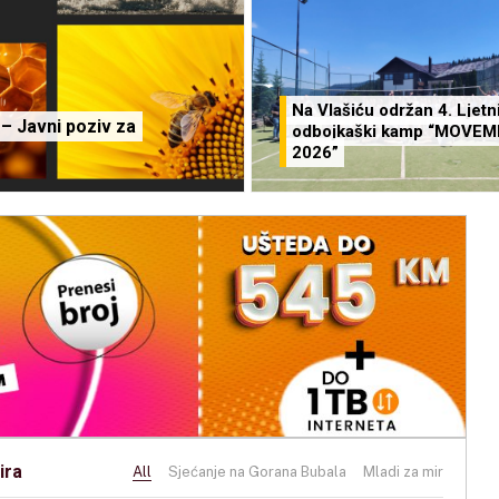
Na Vlašiću održan 4. Ljetn
 Javni poziv za
odbojkaški kamp “MOVE
2026”
ira
All
Sjećanje na Gorana Bubala
Mladi za mir