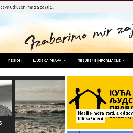
Javni poziv za dodjelu finansijskih sredstava udruženjima za zaštitu životinja
REGION
LJUDSKA PRAVA
RESURSNE INFORMACIJE
Nasilje mora stati, a odgov
biti kažnjeni