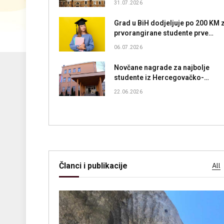
31.07.2026
Grad u BiH dodjeljuje po 200 KM 
prvorangirane studente prve
godine
06.07.2026
Novčane nagrade za najbolje
studente iz Hercegovačko-
neretvanskog kantona
22.06.2026
Članci i publikacije
All