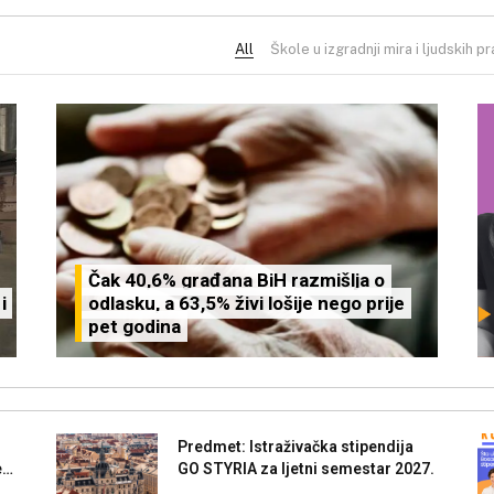
All
Škole u izgradnji mira i ljudskih p
Čak 40,6% građana BiH razmišlja o
i
odlasku, a 63,5% živi lošije nego prije
pet godina
Predmet: Istraživačka stipendija
etu
GO STYRIA za ljetni semestar 2027.