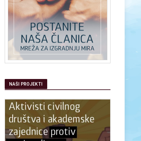
nagrade
Poslovi
Volonterski angažman i stažiranje
Najave i dogadjaji
NAŠI PROJEKTI