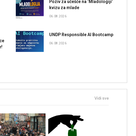
Poziv za učešće na ‘Mladologiji’
kvizu za mlade
06.08.2026
UNDP Responsible AI Bootcamp
ce
06.08.2026
e!
Vidi sve