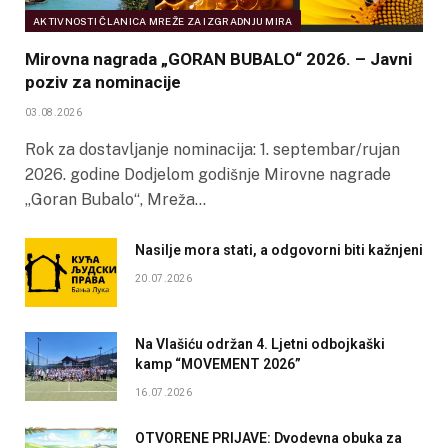
AKTIVNOSTI ČLANICA MREŽE ZA IZGRADNJU MIRA
Mirovna nagrada „GORAN BUBALO“ 2026. – Javni
poziv za nominacije
03.08.2026
Rok za dostavljanje nominacija: 1. septembar/rujan
2026. godine Dodjelom godišnje Mirovne nagrade
„Goran Bubalo“, Mreža…
Nasilje mora stati, a odgovorni biti kažnjeni
20.07.2026
Na Vlašiću održan 4. Ljetni odbojkaški
kamp “MOVEMENT 2026”
16.07.2026
OTVORENE PRIJAVE: Dvodevna obuka za