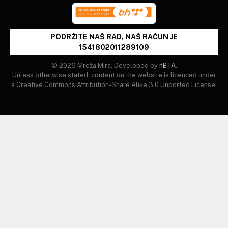
PODRŽITE NAŠ RAD, NAŠ RAČUN JE
1541802011289109
© 2026 Mreža Mira. Developed by
nBTA
.
Unless otherwise stated, content on the website is licenced under
a Creative Commons Attribution-Share Alike 3.0 Unported License.