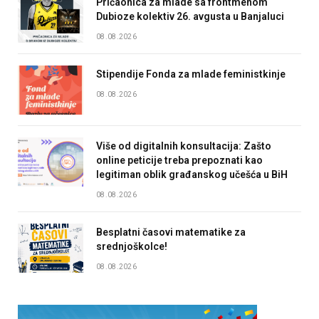
Pričaonica za mlade sa frontmenom
Dubioze kolektiv 26. avgusta u Banjaluci
08.08.2026
Stipendije Fonda za mlade feministkinje
08.08.2026
Više od digitalnih konsultacija: Zašto
online peticije treba prepoznati kao
legitiman oblik građanskog učešća u BiH
08.08.2026
Besplatni časovi matematike za
srednjoškolce!
08.08.2026