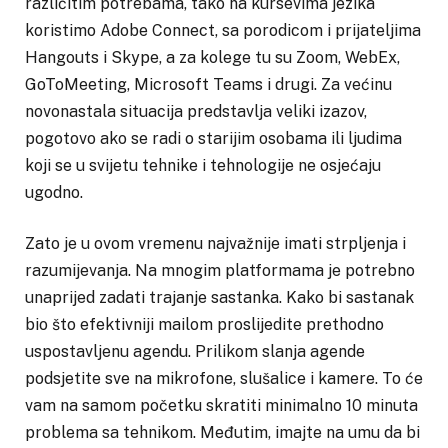
različitim potrebama, tako na kursevima jezika
koristimo Adobe Connect, sa porodicom i prijateljima
Hangouts i Skype, a za kolege tu su Zoom, WebEx,
GoToMeeting, Microsoft Teams i drugi. Za većinu
novonastala situacija predstavlja veliki izazov,
pogotovo ako se radi o starijim osobama ili ljudima
koji se u svijetu tehnike i tehnologije ne osjećaju
ugodno.
Zato je u ovom vremenu najvažnije imati strpljenja i
razumijevanja. Na mnogim platformama je potrebno
unaprijed zadati trajanje sastanka. Kako bi sastanak
bio što efektivniji mailom proslijedite prethodno
uspostavljenu agendu. Prilikom slanja agende
podsjetite sve na mikrofone, slušalice i kamere. To će
vam na samom početku skratiti minimalno 10 minuta
problema sa tehnikom. Međutim, imajte na umu da bi