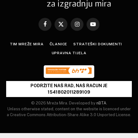
Facebook
X
Instagram
YouTube
(Twitter)
TIM MREŽE MIRA
ČLANICE
STRATEŠKI DOKUMENTI
UPRAVNA TIJELA
PODRŽITE NAŠ RAD, NAŠ RAČUN JE
1541802011289109
© 2026 Mreža Mira. Developed by
nBTA
.
Unless otherwise stated, content on the website is licenced under
a Creative Commons Attribution-Share Alike 3.0 Unported License.