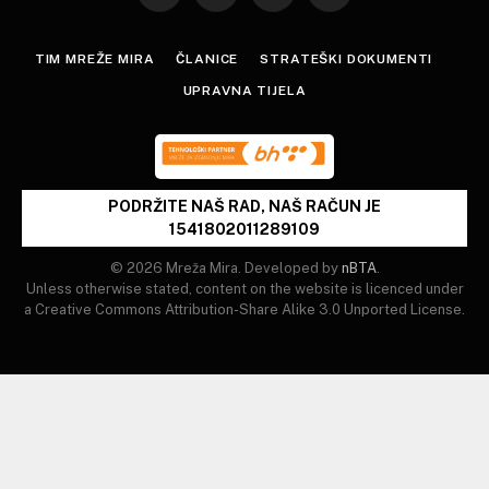
(Twitter)
TIM MREŽE MIRA
ČLANICE
STRATEŠKI DOKUMENTI
UPRAVNA TIJELA
PODRŽITE NAŠ RAD, NAŠ RAČUN JE
1541802011289109
© 2026 Mreža Mira. Developed by
nBTA
.
Unless otherwise stated, content on the website is licenced under
a Creative Commons Attribution-Share Alike 3.0 Unported License.