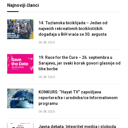
Najnoviji članci
14. Tuzlanska biciklijada – Jedan od
najvećih rekreativnih biciklističkih
događaja u BiH vraća se 30. avgusta
06.08.2026
19. Race for the Cure – 26. septembra u
Sarajevu, jer svaki korak govori glasnije od
tihe borbe
06.08.2026
KONKURS: “Hayat TV” zapošljava
reportere/ke i urednike/ce Informativnom
programu
06.08.2026
Javna debata: Integritet medija i sloboda