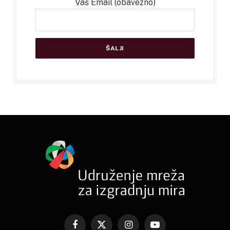
Vaš Email (obavezno)
Facebook
X
Instagram
YouTube