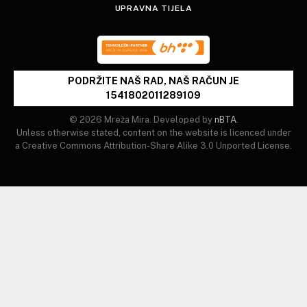
UPRAVNA TIJELA
PODRŽITE NAŠ RAD, NAŠ RAČUN JE
1541802011289109
© 2026 Mreža Mira. Developed by
nBTA
.
Unless otherwise stated, content on the website is licenced under
a Creative Commons Attribution-Share Alike 3.0 Unported License.