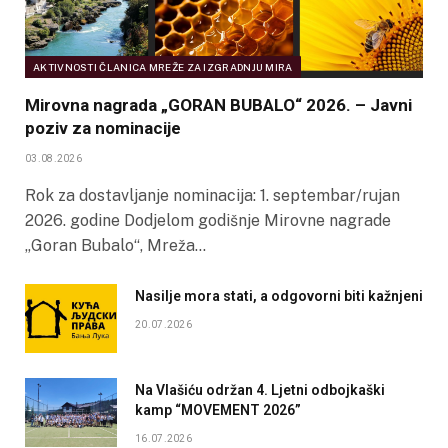
AKTIVNOSTI ČLANICA MREŽE ZA IZGRADNJU MIRA
Mirovna nagrada „GORAN BUBALO“ 2026. – Javni
poziv za nominacije
03.08.2026
Rok za dostavljanje nominacija: 1. septembar/rujan
2026. godine Dodjelom godišnje Mirovne nagrade
„Goran Bubalo“, Mreža…
Nasilje mora stati, a odgovorni biti kažnjeni
20.07.2026
Na Vlašiću održan 4. Ljetni odbojkaški
kamp “MOVEMENT 2026”
16.07.2026