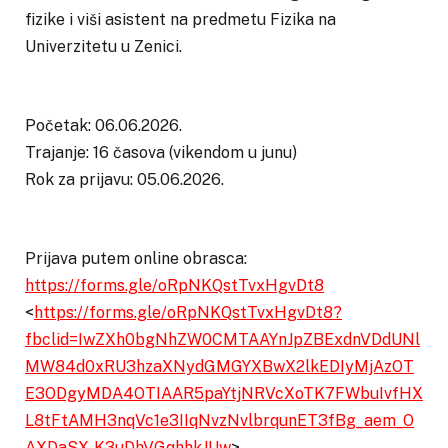
fizike i viši asistent na predmetu Fizika na
Univerzitetu u Zenici.
Početak: 06.06.2026.
Trajanje: 16 časova (vikendom u junu)
Rok za prijavu: 05.06.2026.
Prijava putem online obrasca:
https://forms.gle/oRpNKQstTvxHgvDt8
<
https://forms.gle/oRpNKQstTvxHgvDt8?
fbclid=IwZXh0bgNhZW0CMTAAYnJpZBExdnVDdUNl
MW84d0xRU3hzaXNydGMGYXBwX2lkEDIyMjAzOT
E3ODgyMDA4OTIAAR5paYtjNRVcXoTK7FWbuIvfHX
L8tFtAMH3nqVc1e3IIqNvzNvlbrqunET3fBg_aem_O
AXDaSX-K3uDhVGqhhkJUw
>