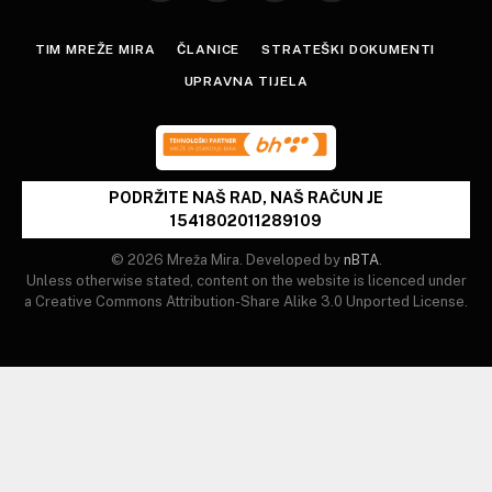
(Twitter)
TIM MREŽE MIRA
ČLANICE
STRATEŠKI DOKUMENTI
UPRAVNA TIJELA
PODRŽITE NAŠ RAD, NAŠ RAČUN JE
1541802011289109
© 2026 Mreža Mira. Developed by
nBTA
.
Unless otherwise stated, content on the website is licenced under
a Creative Commons Attribution-Share Alike 3.0 Unported License.