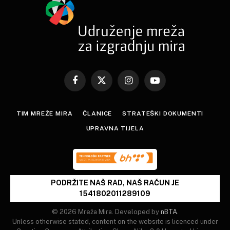
Facebook
X
Instagram
YouTube
(Twitter)
TIM MREŽE MIRA
ČLANICE
STRATEŠKI DOKUMENTI
UPRAVNA TIJELA
PODRŽITE NAŠ RAD, NAŠ RAČUN JE
1541802011289109
© 2026 Mreža Mira. Developed by
nBTA
.
Unless otherwise stated, content on the website is licenced under