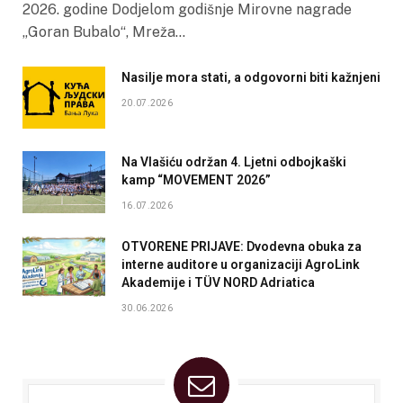
2026. godine Dodjelom godišnje Mirovne nagrade
„Goran Bubalo“, Mreža…
Nasilje mora stati, a odgovorni biti kažnjeni
20.07.2026
Na Vlašiću održan 4. Ljetni odbojkaški
kamp “MOVEMENT 2026”
16.07.2026
OTVORENE PRIJAVE: Dvodevna obuka za
interne auditore u organizaciji AgroLink
Akademije i TÜV NORD Adriatica
30.06.2026