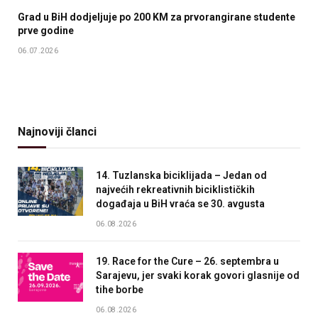
Grad u BiH dodjeljuje po 200 KM za prvorangirane studente
prve godine
06.07.2026
Najnoviji članci
14. Tuzlanska biciklijada – Jedan od
najvećih rekreativnih biciklističkih
događaja u BiH vraća se 30. avgusta
06.08.2026
19. Race for the Cure – 26. septembra u
Sarajevu, jer svaki korak govori glasnije od
tihe borbe
06.08.2026