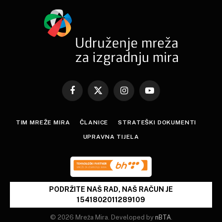
Facebook
X
Instagram
YouTube
(Twitter)
TIM MREŽE MIRA
ČLANICE
STRATEŠKI DOKUMENTI
UPRAVNA TIJELA
PODRŽITE NAŠ RAD, NAŠ RAČUN JE
1541802011289109
© 2026 Mreža Mira. Developed by
nBTA
.