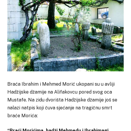
Braća Ibrahim i Mehmed Morić ukopani su u avliji
Hadžijske džamije na Alifakovcu pored svog oca
Mustafe. Na zidu dvorišta Hadžijske džamije još se
nalazi natpis koji čuva sjećanje na tragičnu smrt
braće Morića:
“Braći Morićima, hadži Mehmedu i Ibrahimagi,