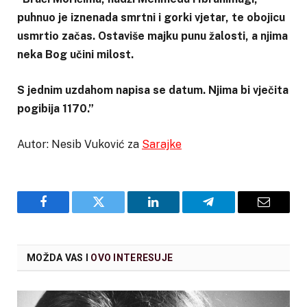
puhnuo je iznenada smrtni i gorki vjetar, te obojicu
usmrtio začas. Ostaviše majku punu žalosti, a njima
neka Bog učini milost.
S jednim uzdahom napisa se datum. Njima bi vječita
pogibija 1170.”
Autor: Nesib Vuković za
Sarajke
Facebook
Twitter
LinkedIn
Telegram
Email
MOŽDA VAS I
OVO INTERESUJE