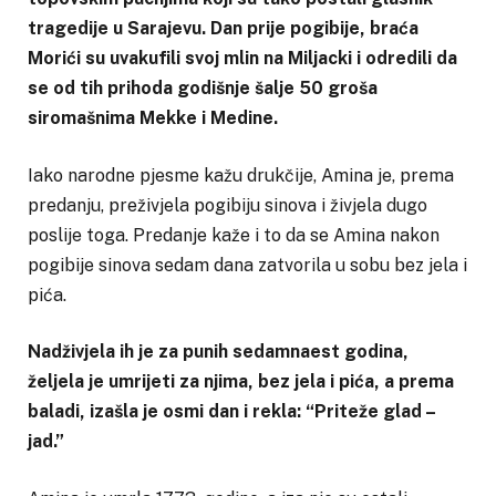
tragedije u Sarajevu. Dan prije pogibije, braća
Morići su uvakufili svoj mlin na Miljacki i odredili da
se od tih prihoda godišnje šalje 50 groša
siromašnima Mekke i Medine.
Iako narodne pjesme kažu drukčije, Amina je, prema
predanju, preživjela pogibiju sinova i živjela dugo
poslije toga. Predanje kaže i to da se Amina nakon
pogibije sinova sedam dana zatvorila u sobu bez jela i
pića.
Nadživjela ih je za punih sedamnaest godina,
željela je umrijeti za njima, bez jela i pića, a prema
baladi, izašla je osmi dan i rekla: “Priteže glad –
jad.”