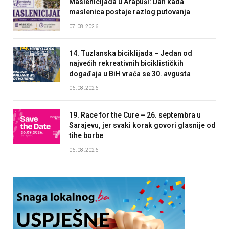
Maslenicijada u Arapuši: Dan kada
maslenica postaje razlog putovanja
07.08.2026
14. Tuzlanska biciklijada – Jedan od
najvećih rekreativnih biciklističkih
događaja u BiH vraća se 30. avgusta
06.08.2026
19. Race for the Cure – 26. septembra u
Sarajevu, jer svaki korak govori glasnije od
tihe borbe
06.08.2026