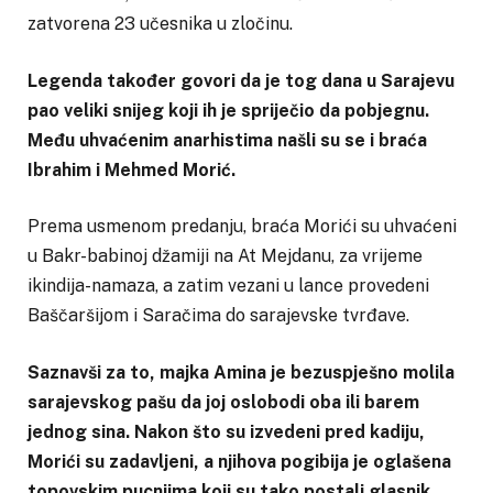
zatvorena 23 učesnika u zločinu.
Legenda također govori da je tog dana u Sarajevu
pao veliki snijeg koji ih je spriječio da pobjegnu.
Među uhvaćenim anarhistima našli su se i braća
Ibrahim i Mehmed Morić.
Prema usmenom predanju, braća Morići su uhvaćeni
u Bakr-babinoj džamiji na At Mejdanu, za vrijeme
ikindija-namaza, a zatim vezani u lance provedeni
Baščaršijom i Saračima do sarajevske tvrđave.
Saznavši za to, majka Amina je bezuspješno molila
sarajevskog pašu da joj oslobodi oba ili barem
jednog sina. Nakon što su izvedeni pred kadiju,
Morići su zadavljeni, a njihova pogibija je oglašena
topovskim pucnjima koji su tako postali glasnik