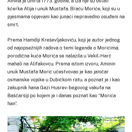
Amina je umrla 1773. godine, a iza nje su ostali
kćerka Atija i unuk Mustafa. Braću Moriće, koji su u
pjesmama opjevani kao junaci nepravedno osuđeni na
smrt.
Prema Hamdiji Kreševljakoviću, koji je autor jednog
od najopsežnijih radova o temi legende o Morićima,
porodična kuća Morića se nalazila u Vekil-Harč
mahali na Alifakovcu. Prema istom izvoru, Aminin
unuk Mustafa Morić učestvovao je kao janičar
osmanske vojske u Dubičkom ratu, a poznat je i kao
zakupnik hana Gazi Husrev-begovog vakufa na
Baščaršiji po kojem je i danas poznat kao “Morića
han”.