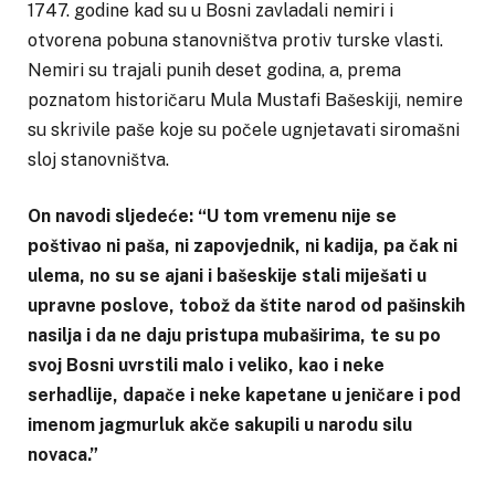
1747. godine kad su u Bosni zavladali nemiri i
otvorena pobuna stanovništva protiv turske vlasti.
Nemiri su trajali punih deset godina, a, prema
poznatom historičaru Mula Mustafi Bašeskiji, nemire
su skrivile paše koje su počele ugnjetavati siromašni
sloj stanovništva.
On navodi sljedeće:
“U tom vremenu nije se
poštivao ni paša, ni zapovjednik, ni kadija, pa čak ni
ulema, no su se ajani i bašeskije stali miješati u
upravne poslove, tobož da štite narod od pašinskih
nasilja i da ne daju pristupa mubaširima, te su po
svoj Bosni uvrstili malo i veliko, kao i neke
serhadlije, dapače i neke kapetane u jeničare i pod
imenom jagmurluk akče sakupili u narodu silu
novaca.”