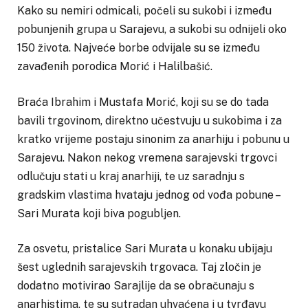
Kako su nemiri odmicali, počeli su sukobi i između
pobunjenih grupa u Sarajevu, a sukobi su odnijeli oko
150 života. Najveće borbe odvijale su se između
zavađenih porodica Morić i Halilbašić.
Braća Ibrahim i Mustafa Morić, koji su se do tada
bavili trgovinom, direktno učestvuju u sukobima i za
kratko vrijeme postaju sinonim za anarhiju i pobunu u
Sarajevu. Nakon nekog vremena sarajevski trgovci
odlučuju stati u kraj anarhiji, te uz saradnju s
gradskim vlastima hvataju jednog od vođa pobune –
Sari Murata koji biva pogubljen.
Za osvetu, pristalice Sari Murata u konaku ubijaju
šest uglednih sarajevskih trgovaca. Taj zločin je
dodatno motivirao Sarajlije da se obračunaju s
anarhistima, te su sutradan uhvaćena i u tvrđavu