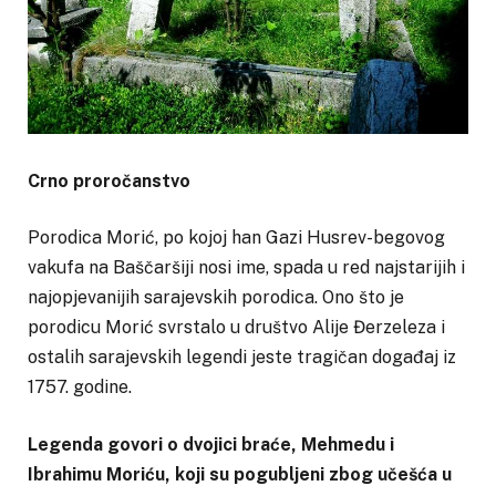
Crno proročanstvo
Porodica Morić, po kojoj han Gazi Husrev-begovog
vakufa na Baščaršiji nosi ime, spada u red najstarijih i
najopjevanijih sarajevskih porodica. Ono što je
porodicu Morić svrstalo u društvo Alije Đerzeleza i
ostalih sarajevskih legendi jeste tragičan događaj iz
1757. godine.
Legenda govori o dvojici braće, Mehmedu i
Ibrahimu Moriću, koji su pogubljeni zbog učešća u