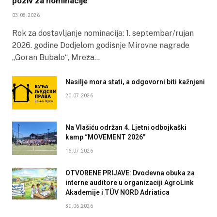
poziv za nominacije
03.08.2026
Rok za dostavljanje nominacija: 1. septembar/rujan
2026. godine Dodjelom godišnje Mirovne nagrade
„Goran Bubalo“, Mreža…
Nasilje mora stati, a odgovorni biti kažnjeni
20.07.2026
Na Vlašiću održan 4. Ljetni odbojkaški
kamp “MOVEMENT 2026”
16.07.2026
OTVORENE PRIJAVE: Dvodevna obuka za
interne auditore u organizaciji AgroLink
Akademije i TÜV NORD Adriatica
30.06.2026