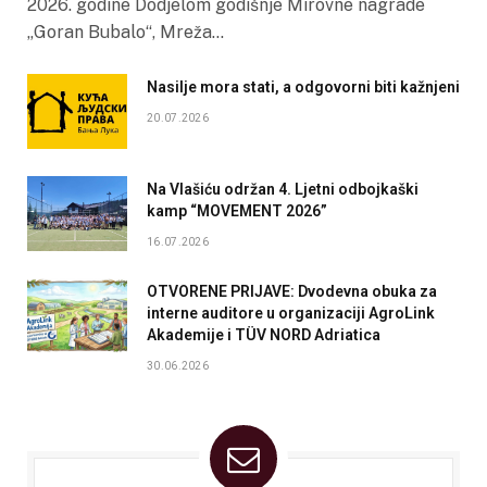
2026. godine Dodjelom godišnje Mirovne nagrade
„Goran Bubalo“, Mreža…
Nasilje mora stati, a odgovorni biti kažnjeni
20.07.2026
Na Vlašiću održan 4. Ljetni odbojkaški
kamp “MOVEMENT 2026”
16.07.2026
OTVORENE PRIJAVE: Dvodevna obuka za
interne auditore u organizaciji AgroLink
Akademije i TÜV NORD Adriatica
30.06.2026