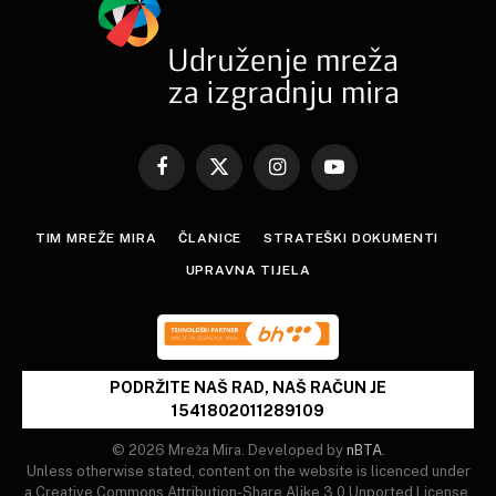
Facebook
X
Instagram
YouTube
(Twitter)
TIM MREŽE MIRA
ČLANICE
STRATEŠKI DOKUMENTI
UPRAVNA TIJELA
PODRŽITE NAŠ RAD, NAŠ RAČUN JE
1541802011289109
© 2026 Mreža Mira. Developed by
nBTA
.
Unless otherwise stated, content on the website is licenced under
a Creative Commons Attribution-Share Alike 3.0 Unported License.