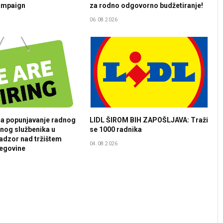
ampaign
za rodno odgovorno budžetiranje!
06.08.2026
za popunjavanje radnog
LIDL ŠIROM BIH ZAPOŠLJAVA: Traži
nog službenika u
se 1000 radnika
nadzor nad tržištem
04.08.2026
cegovine