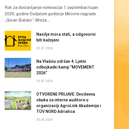
Rok za dostavljanje nominacija: 1. septembar/rujan
2026. godine Dodjelom godišnje Mirovne nagrade
„Goran Bubalo“, Mreža…
Nasilje mora stati, a odgovorni
biti kažnjeni
20.07.2026
Na Vlašiću održan 4. Ljetni
odbojkaški kamp “MOVEMENT
2026”
16.07.2026
OTVORENE PRIJAVE: Dvodevna
obuka za interne auditore u
organizaciji AgroLink Akademije i
TÜV NORD Adriatica
30.06.2026