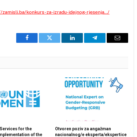
//zamisli.ba/konkurs-za-izradu-idejnog-rjesenja…/
Facebook
Twitter
LinkedIn
Telegram
Email
Services for the
Otvoren poziv za angažman
mplementation of the
nacionalnog/e eksperta/ekspertice