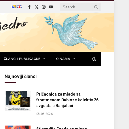
Facebook
X
Instagram
YouTube
(Twitter)
ČLANCI I PUBLIKACIJE
O NAMA
Najnoviji članci
Pričaonica za mlade sa
frontmenom Dubioze kolektiv 26.
avgusta u Banjaluci
08.08.2026