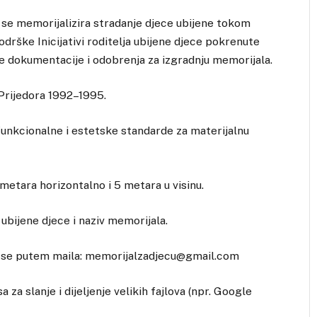
se memorijalizira stradanje djece ubijene tokom
podrške Inicijativi roditelja ubijene djece pokrenute
ne dokumentacije i odobrenja za izgradnju memorijala.
 Prijedora 1992–1995.
funkcionalne i estetske standarde za materijalnu
metara horizontalno i 5 metara u visinu.
ubijene djece i naziv memorijala.
aju se putem maila: memorijalzadjecu@gmail.com
 za slanje i dijeljenje velikih fajlova (npr. Google