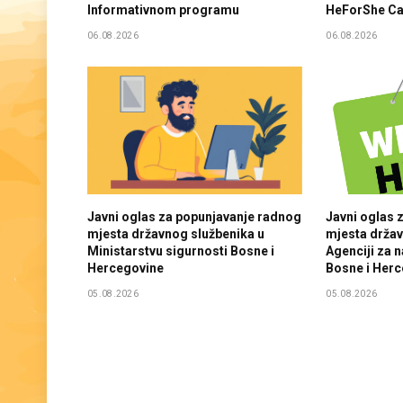
Informativnom programu
HeForShe C
06.08.2026
06.08.2026
Javni oglas za popunjavanje radnog
Javni oglas 
mjesta državnog službenika u
mjesta držav
Мinistarstvu sigurnosti Bosne i
Agenciji za 
Hercegovine
Bosne i Her
05.08.2026
05.08.2026