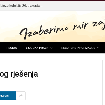
Pričaonica za mlade sa frontmenom Dubioze kolektiv 26. avgusta u Banjaluci
REGION
LJUDSKA PRAVA
RESURSNE INFORMACIJE
og rješenja
nkedIn