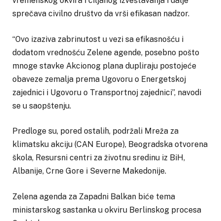
vremenskog okvira i ciljanog izveštavanja i dalje
sprečava civilno društvo da vrši efikasan nadzor.
“Ovo izaziva zabrinutost u vezi sa efikasnošću i
dodatom vrednošću Zelene agende, posebno pošto
mnoge stavke Akcionog plana dupliraju postojeće
obaveze zemalja prema Ugovoru o Energetskoj
zajednici i Ugovoru o Transportnoj zajednici”, navodi
se u saopštenju.
Predloge su, pored ostalih, podržali Mreža za
klimatsku akciju (CAN Europe), Beogradska otvorena
škola, Resursni centri za životnu sredinu iz BiH,
Albanije, Crne Gore i Severne Makedonije.
Zelena agenda za Zapadni Balkan biće tema
ministarskog sastanka u okviru Berlinskog procesa