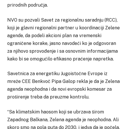
prirodnih područja.
NVO su pozvali Savet za regionalnu saradnju (RCC),
koji je glavni regionalni partner u koordinaciji Zelene
agende, da podeli akcioni plan na vremenski
ograničene korake, jasno navodeći ko je odgovoran
za njihovo sprovođenje i sa osnovnim informacijama
kako bi se omogućilo efikasno praćenje napretka.
Savetnica za energetiku Jugoistočne Evrope iz
mreže CEE Benkvoč Pipa Galop rekla je da je Zelena
agenda neophodna i da novi evropski komesar za
proširenje treba da preuzme kontrolu.
“Sa klimatskim haosom koji se ubrzava širom
Zapadnog Balkana, Zelena agenda je neophodna. Ali
skoro smo na pola puta do 2030. i jedva da je počela.