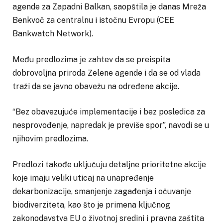
agende za Zapadni Balkan, saopštila je danas Mreža
Benkvoč za centralnu i istočnu Evropu (CEE
Bankwatch Network).
Među predlozima je zahtev da se preispita
dobrovoljna priroda Zelene agende i da se od vlada
traži da se javno obavežu na određene akcije.
“Bez obavezujuće implementacije i bez posledica za
nesprovođenje, napredak je previše spor”, navodi se u
njihovim predlozima.
Predlozi takođe uključuju detaljne prioritetne akcije
koje imaju veliki uticaj na unapređenje
dekarbonizacije, smanjenje zagađenja i očuvanje
biodiverziteta, kao što je primena ključnog
zakonodavstva EU o životnoj sredini i pravna zaštita