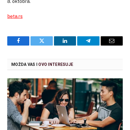
8. oktobra.
beta.rs
Facebook
Twitter
LinkedIn
Telegram
Email
MOŽDA VAS I
OVO INTERESUJE