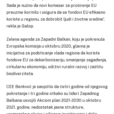
Sada je nužno da novi komesar za proširenje EU
preuzme kormilo i osigura da se fondovi EU efikasno
koriste u regionu, za dobrobit ljudi i životne sredine”,
rekla je Galop.
Zelena agenda za Zapadni Balkan, koju je pokrenula
Evropska komisija u oktobru 2020, glavna je
inicijativa za podsticanje vlada regiona da koriste
fondove EU za dekarbonizaciju, smanjenje zagađenja,
cirkularnu ekonomiju, održivi ruralni razvoj i zaštitu
biodiverziteta.
CEE Benkvoč je saopštio da četiri godine od njegovog
pokretanja i tri godine otkako su lideri Zapadnog
Balkana usvojili Akcioni plan 2021-2030 u oktobru
2021. godine, nedostatak jasne strukture,