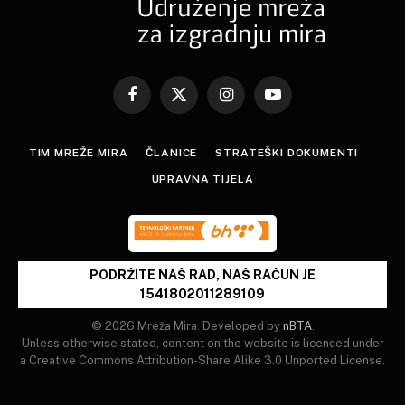
Facebook
X
Instagram
YouTube
(Twitter)
TIM MREŽE MIRA
ČLANICE
STRATEŠKI DOKUMENTI
UPRAVNA TIJELA
PODRŽITE NAŠ RAD, NAŠ RAČUN JE
1541802011289109
© 2026 Mreža Mira. Developed by
nBTA
.
Unless otherwise stated, content on the website is licenced under
a Creative Commons Attribution-Share Alike 3.0 Unported License.