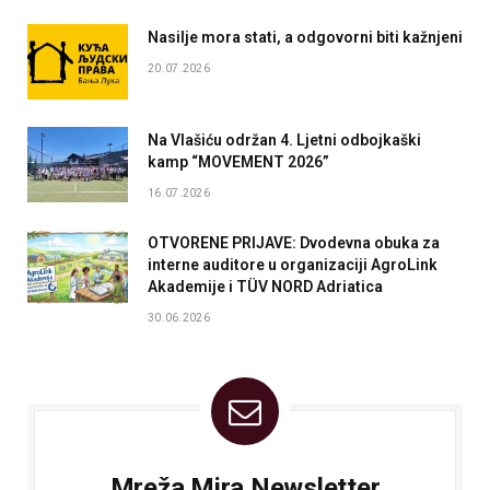
Nasilje mora stati, a odgovorni biti kažnjeni
20.07.2026
Na Vlašiću održan 4. Ljetni odbojkaški
kamp “MOVEMENT 2026”
16.07.2026
OTVORENE PRIJAVE: Dvodevna obuka za
interne auditore u organizaciji AgroLink
Akademije i TÜV NORD Adriatica
30.06.2026
Mreža Mira Newsletter