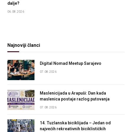
dalje?
06.08.2026
Najnoviji članci
Digital Nomad Meetup Sarajevo
07.08.2026
Maslenicijada u Arapuši: Dan kada
maslenica postaje razlog putovanja
07.08.2026
14. Tuzlanska biciklijada – Jedan od
najvećih rekreativnih biciklističkih