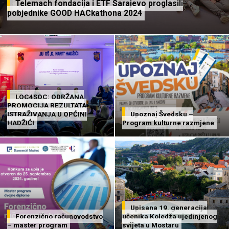
Telemach fondacija i ETF Sarajevo proglasili
pobjednike GOOD HACkathona 2024
LOC4SOC: ODRŽANA
PROMOCIJA REZULTATA
ISTRAŽIVANJA U OPĆINI
Upoznaj Švedsku –
HADŽIĆI
Program kulturne razmjene
Upisana 19. generacija
Forenzično računovodstvo
učenika Koledža ujedinjenog
– master program
svijeta u Mostaru