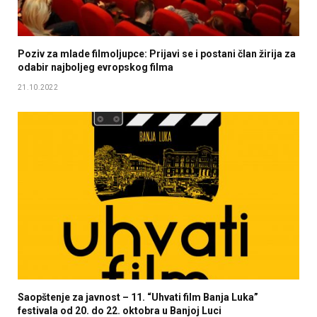
Poziv za mlade filmoljupce: Prijavi se i postani član žirija za
odabir najboljeg evropskog filma
21.10.2022
Saopštenje za javnost – 11. “Uhvati film Banja Luka”
festivala od 20. do 22. oktobra u Banjoj Luci