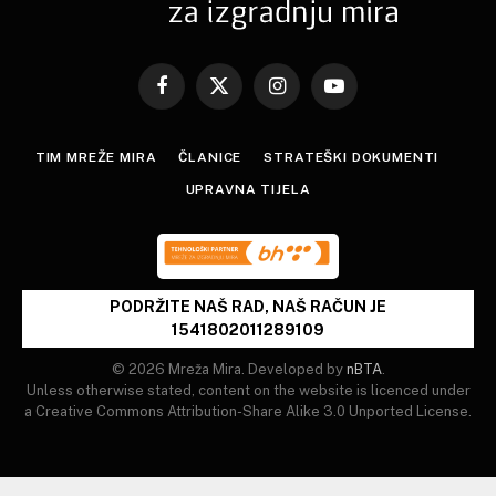
Facebook
X
Instagram
YouTube
(Twitter)
TIM MREŽE MIRA
ČLANICE
STRATEŠKI DOKUMENTI
UPRAVNA TIJELA
PODRŽITE NAŠ RAD, NAŠ RAČUN JE
1541802011289109
© 2026 Mreža Mira. Developed by
nBTA
.
Unless otherwise stated, content on the website is licenced under
a Creative Commons Attribution-Share Alike 3.0 Unported License.