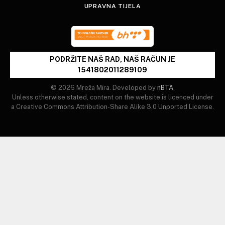
UPRAVNA TIJELA
PODRŽITE NAŠ RAD, NAŠ RAČUN JE
1541802011289109
© 2026 Mreža Mira. Developed by
nBTA
.
Unless otherwise stated, content on the website is licenced under
a Creative Commons Attribution-Share Alike 3.0 Unported License.