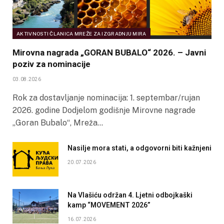
AKTIVNOSTI ČLANICA MREŽE ZA IZGRADNJU MIRA
Mirovna nagrada „GORAN BUBALO“ 2026. – Javni
poziv za nominacije
03.08.2026
Rok za dostavljanje nominacija: 1. septembar/rujan
2026. godine Dodjelom godišnje Mirovne nagrade
„Goran Bubalo“, Mreža…
Nasilje mora stati, a odgovorni biti kažnjeni
20.07.2026
Na Vlašiću održan 4. Ljetni odbojkaški
kamp “MOVEMENT 2026”
16.07.2026