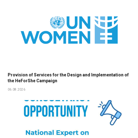
Provision of Services for the Design and Implementation of
the HeForShe Campaign
06.08.2026