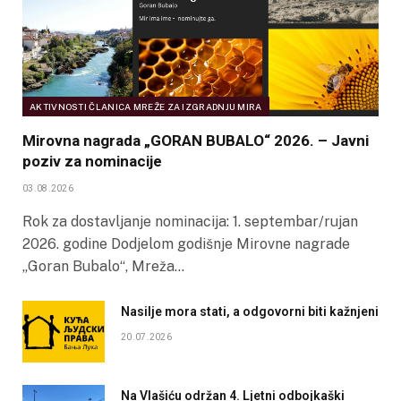
AKTIVNOSTI ČLANICA MREŽE ZA IZGRADNJU MIRA
Mirovna nagrada „GORAN BUBALO“ 2026. – Javni
poziv za nominacije
03.08.2026
Rok za dostavljanje nominacija: 1. septembar/rujan
2026. godine Dodjelom godišnje Mirovne nagrade
„Goran Bubalo“, Mreža…
Nasilje mora stati, a odgovorni biti kažnjeni
20.07.2026
Na Vlašiću održan 4. Ljetni odbojkaški