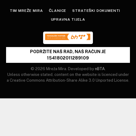
TIM MREŽE MIRA
ČLANICE
STRATEŠKI DOKUMENTI
UPRAVNA TIJELA
PODRŽITE NAŠ RAD, NAŠ RAČUN JE
1541802011289109
© 2026 Mreža Mira. Developed by
nBTA
.
Unless otherwise stated, content on the website is licenced under
a Creative Commons Attribution-Share Alike 3.0 Unported License.