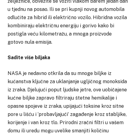
željeznice, obvežite se voziti vlakom barem jedan dan
u tjednu na posao. Ili se pri kupnji novog automobila
odlučite za hibrid ili električno vozilo. Hibridna vozila
kombiniraju električnu energiju i gorivo kako bi
postigla veću kilometražu, a mnoga proizvode
gotovo nula emisija.
Sadite više biljaka
NASA je nedavno otkrila da su mnoge biljke iz
kućanstva ključne za uklanjanje ugljičnog monoksida
iz zraka. Djelujući poput ljudske jetre, ove uobičajene
kućne biljke zapravo filtriraju štetne hemikalije i
opasne spojeve iz zraka, upijajući toksine kroz sitne
pore u lišću i ‘probavljajući’ zagađenje kroz stabljike,
korijenje i van kroz tlo. Prirodni zračni filtri u vašem
domu ili uredu mogu uvelike smanjiti količinu