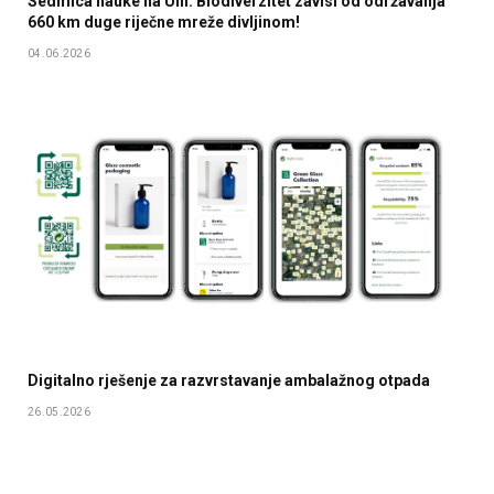
Sedmica nauke na Uni: Biodiverzitet zavisi od održavanja
660 km duge riječne mreže divljinom!
04.06.2026
Digitalno rješenje za razvrstavanje ambalažnog otpada
26.05.2026