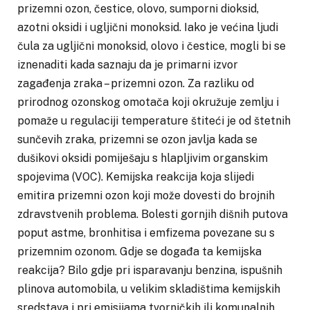
prizemni ozon, čestice, olovo, sumporni dioksid,
azotni oksidi i ugljični monoksid. Iako je većina ljudi
čula za ugljični monoksid, olovo i čestice, mogli bi se
iznenaditi kada saznaju da je primarni izvor
zagađenja zraka – prizemni ozon. Za razliku od
prirodnog ozonskog omotača koji okružuje zemlju i
pomaže u regulaciji temperature štiteći je od štetnih
sunčevih zraka, prizemni se ozon javlja kada se
dušikovi oksidi pomiješaju s hlapljivim organskim
spojevima (VOC). Kemijska reakcija koja slijedi
emitira prizemni ozon koji može dovesti do brojnih
zdravstvenih problema. Bolesti gornjih dišnih putova
poput astme, bronhitisa i emfizema povezane su s
prizemnim ozonom. Gdje se događa ta kemijska
reakcija? Bilo gdje pri isparavanju benzina, ispušnih
plinova automobila, u velikim skladištima kemijskih
sredstava i pri emisijama tvorničkih ili komunalnih