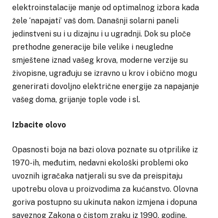
elektroinstalacije manje od optimalnog izbora kada
žele ‘napajati’ vaš dom. Današnji solarni paneli
jedinstveni su i u dizajnu i u ugradnji. Dok su ploče
prethodne generacije bile velike i neugledne
smještene iznad vašeg krova, moderne verzije su
živopisne, ugrađuju se izravno u krov i obično mogu
generirati dovoljno električne energije za napajanje
vašeg doma, grijanje tople vode i sl.
Izbacite olovo
Opasnosti boja na bazi olova poznate su otprilike iz
1970-ih, međutim, nedavni ekološki problemi oko
uvoznih igračaka natjerali su sve da preispitaju
upotrebu olova u proizvodima za kućanstvo. Olovna
goriva postupno su ukinuta nakon izmjena i dopuna
saveznog Zakona o čistom zraku iz 1990. godine.