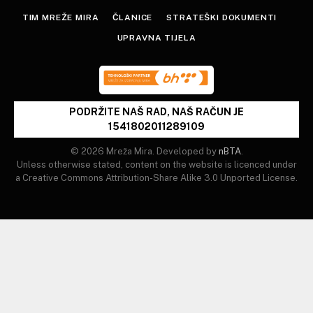
TIM MREŽE MIRA
ČLANICE
STRATEŠKI DOKUMENTI
UPRAVNA TIJELA
PODRŽITE NAŠ RAD, NAŠ RAČUN JE
1541802011289109
© 2026 Mreža Mira. Developed by
nBTA
.
Unless otherwise stated, content on the website is licenced under
a Creative Commons Attribution-Share Alike 3.0 Unported License.