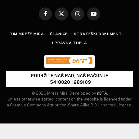
Facebook
X
Instagram
YouTube
(Twitter)
TIM MREŽE MIRA
ČLANICE
STRATEŠKI DOKUMENTI
UPRAVNA TIJELA
PODRŽITE NAŠ RAD, NAŠ RAČUN JE
1541802011289109
© 2026 Mreža Mira. Developed by
nBTA
.
Unless otherwise stated, content on the website is licenced under
a Creative Commons Attribution-Share Alike 3.0 Unported License.