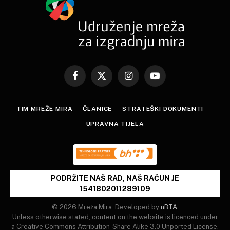
Facebook
X
Instagram
YouTube
(Twitter)
TIM MREŽE MIRA
ČLANICE
STRATEŠKI DOKUMENTI
UPRAVNA TIJELA
PODRŽITE NAŠ RAD, NAŠ RAČUN JE
1541802011289109
© 2026 Mreža Mira. Developed by
nBTA
.
Unless otherwise stated, content on the website is licenced under
a Creative Commons Attribution-Share Alike 3.0 Unported License.