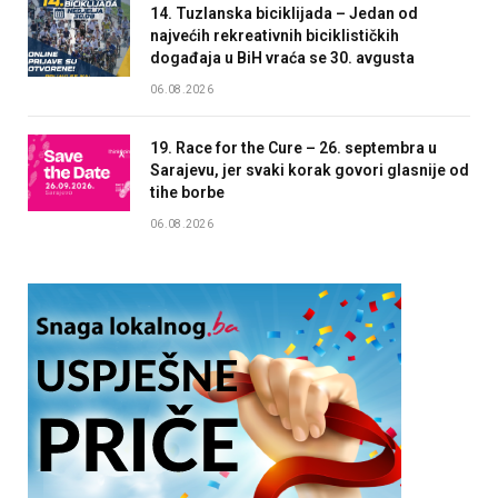
14. Tuzlanska biciklijada – Jedan od
najvećih rekreativnih biciklističkih
događaja u BiH vraća se 30. avgusta
06.08.2026
19. Race for the Cure – 26. septembra u
Sarajevu, jer svaki korak govori glasnije od
tihe borbe
06.08.2026