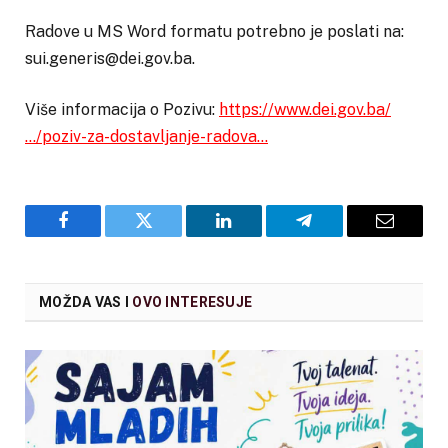
Radove u MS Word formatu potrebno je poslati na:
sui.generis@dei.gov.ba.
Više informacija o Pozivu:
https://www.dei.gov.ba/
…/poziv-za-dostavljanje-radova…
Facebook
Twitter
LinkedIn
Telegram
Email
MOŽDA VAS I
OVO INTERESUJE