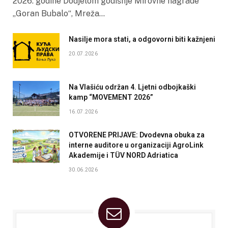
2026. godine Dodjelom godišnje Mirovne nagrade
„Goran Bubalo“, Mreža…
Nasilje mora stati, a odgovorni biti kažnjeni
20.07.2026
Na Vlašiću održan 4. Ljetni odbojkaški
kamp “MOVEMENT 2026”
16.07.2026
OTVORENE PRIJAVE: Dvodevna obuka za
interne auditore u organizaciji AgroLink
Akademije i TÜV NORD Adriatica
30.06.2026