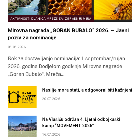
AKTIVNOSTI ČLANICA MREŽE ZA IZGRADNJU MIRA
Mirovna nagrada „GORAN BUBALO“ 2026. – Javni
poziv za nominacije
03.08.2026
Rok za dostavljanje nominacija: 1. septembar/rujan
2026. godine Dodjelom godišnje Mirovne nagrade
„Goran Bubalo“, Mreža…
Nasilje mora stati, a odgovorni biti kažnjeni
20.07.2026
Na Vlašiću održan 4. Ljetni odbojkaški
kamp “MOVEMENT 2026”
16.07.2026