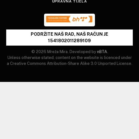
UPRAVNA TIJELA
PODRŽITE NAŠ RAD, NAŠ RAČUN JE
1541802011289109
© 2026 Mreža Mira. Developed by
nBTA
.
Unless otherwise stated, content on the website is licenced under
a Creative Commons Attribution-Share Alike 3.0 Unported License.