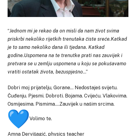
“
Jednom mi je rekao da on misli da nam život svima
priskrbi nekoliko rijetkih trenutaka čiste sreće.Katkad
je to samo nekoliko dana ili tjedana. Katkad
godine.Uspomena na te trenutke prati nas zauvijek i
pretvara se u zemlju uspomena u koju se pokušavamo
vratiti ostatak života, bezuspješno
…”
Dobri moj prijatelju, Gorane… Nedostaješ svijetu.
Čuđenju. Pjesmi. Dobroti. Bojama. Cvijeću. Vlakovima.
Osmijesima. Pismima….Zauvijek u našim srcima.
Volimo te.
Amna Dervišagić, physics teacher