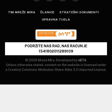
(Twitter)
TIM MREŽE MIRA
ČLANICE
STRATEŠKI DOKUMENTI
UPRAVNA TIJELA
PODRŽITE NAŠ RAD, NAŠ RAČUN JE
1541802011289109
© 2026 Mreža Mira. Developed by
nBTA
.
Unless otherwise stated, content on the website is licenced under
a Creative Commons Attribution-Share Alike 3.0 Unported License.