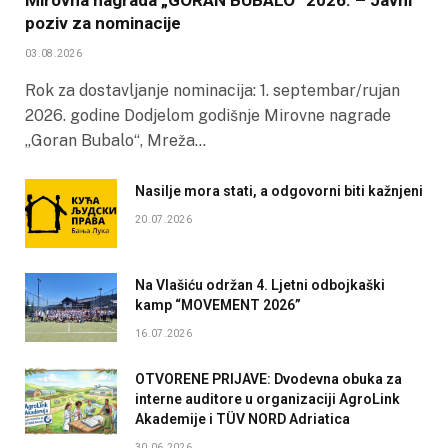
Mirovna nagrada „GORAN BUBALO“ 2026. – Javni
poziv za nominacije
03.08.2026
Rok za dostavljanje nominacija: 1. septembar/rujan
2026. godine Dodjelom godišnje Mirovne nagrade
„Goran Bubalo“, Mreža…
Nasilje mora stati, a odgovorni biti kažnjeni
20.07.2026
Na Vlašiću održan 4. Ljetni odbojkaški
kamp “MOVEMENT 2026”
16.07.2026
OTVORENE PRIJAVE: Dvodevna obuka za
interne auditore u organizaciji AgroLink
Akademije i TÜV NORD Adriatica
30.06.2026