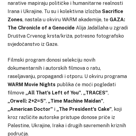
narative mapiraju političke i humanitarne realnosti
Irana i Ukrajine. Tu su i kolektivna izložba
Sacrifice
Zones
, nastala u okviru WARM akademije, te
GAZA:
The Chronicle of a Genocide
Alija Jadallaha u zgradi
Društva Crvenog krsta/križa, potresno fotografsko
svjedočanstvo iz Gaze.
Filmski program donosi selekciju novih
dokumentarnih i autorskih filmova o ratu,
raseljavanju, propagandi i otporu. U okviru programa
WARM Movie Nights
publika će moći pogledati
filmove
„All That’s Left of You”
,
„TRACES”
,
„Orwell: 2+2=5”
,
„Time Machine Maidan”
,
„American Doctor”
i
„The President’s Cake”
, koji
kroz različite autorske pristupe donose priče iz
Palestine, Ukrajine, Iraka i drugih savremenih kriznih
područja.