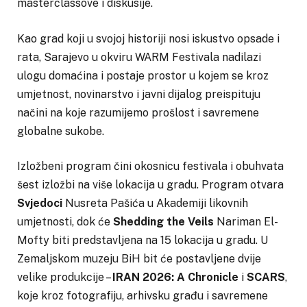
masterclassove i diskusije.
Kao grad koji u svojoj historiji nosi iskustvo opsade i
rata, Sarajevo u okviru WARM Festivala nadilazi
ulogu domaćina i postaje prostor u kojem se kroz
umjetnost, novinarstvo i javni dijalog preispituju
načini na koje razumijemo prošlost i savremene
globalne sukobe.
Izložbeni program čini okosnicu festivala i obuhvata
šest izložbi na više lokacija u gradu. Program otvara
Svjedoci
Nusreta Pašića u Akademiji likovnih
umjetnosti, dok će
Shedding the Veils
Nariman El-
Mofty biti predstavljena na 15 lokacija u gradu. U
Zemaljskom muzeju BiH bit će postavljene dvije
velike produkcije –
IRAN 2026: A Chronicle
i
SCARS
,
koje kroz fotografiju, arhivsku građu i savremene