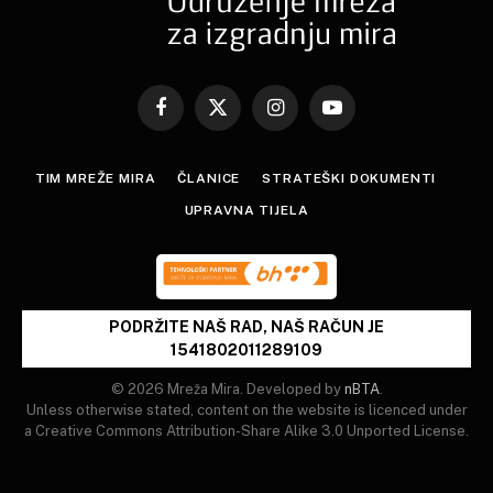
Facebook
X
Instagram
YouTube
(Twitter)
TIM MREŽE MIRA
ČLANICE
STRATEŠKI DOKUMENTI
UPRAVNA TIJELA
PODRŽITE NAŠ RAD, NAŠ RAČUN JE
1541802011289109
© 2026 Mreža Mira. Developed by
nBTA
.
Unless otherwise stated, content on the website is licenced under
a Creative Commons Attribution-Share Alike 3.0 Unported License.