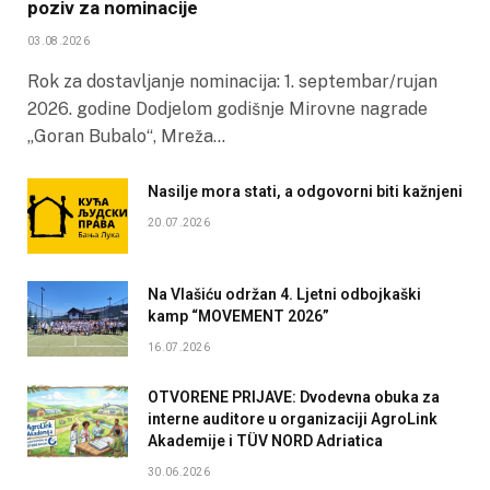
poziv za nominacije
03.08.2026
Rok za dostavljanje nominacija: 1. septembar/rujan
2026. godine Dodjelom godišnje Mirovne nagrade
„Goran Bubalo“, Mreža…
Nasilje mora stati, a odgovorni biti kažnjeni
20.07.2026
Na Vlašiću održan 4. Ljetni odbojkaški
kamp “MOVEMENT 2026”
16.07.2026
OTVORENE PRIJAVE: Dvodevna obuka za
interne auditore u organizaciji AgroLink
Akademije i TÜV NORD Adriatica
30.06.2026