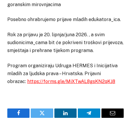
goranskim mirovnjacima
Posebno ohrabrujemo prijave mladih edukatora_ica.
Rok za prijavu je 20. lipnja/juna 2026. , a svim
sudionicima_cama bit će pokriveni troškovi prijevoza,
smještaja i prehrane tijekom programa.
Program organiziraju Udruga HERMES i Inicijativa
mladih za ljudska prava – Hrvatska. Prijavni
obrazac:
https://forms.gle/MiXTwAL8gsKN2qKJ8
Facebook
Twitter
LinkedIn
Telegram
Email