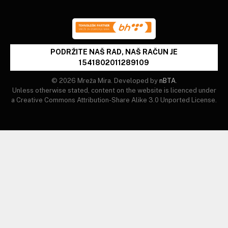
PODRŽITE NAŠ RAD, NAŠ RAČUN JE
1541802011289109
© 2026 Mreža Mira. Developed by
nBTA
.
Unless otherwise stated, content on the website is licenced under
a Creative Commons Attribution-Share Alike 3.0 Unported License.