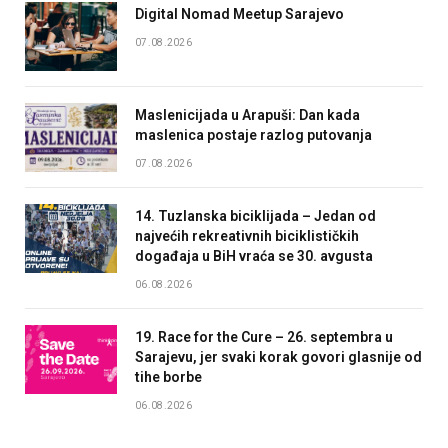
Digital Nomad Meetup Sarajevo
07.08.2026
Maslenicijada u Arapuši: Dan kada
maslenica postaje razlog putovanja
07.08.2026
14. Tuzlanska biciklijada – Jedan od
najvećih rekreativnih biciklističkih
događaja u BiH vraća se 30. avgusta
06.08.2026
19. Race for the Cure – 26. septembra u
Sarajevu, jer svaki korak govori glasnije od
tihe borbe
06.08.2026