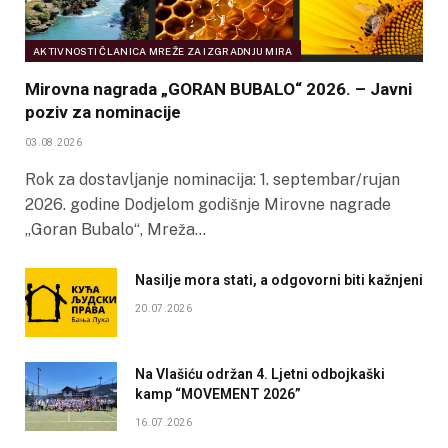
AKTIVNOSTI ČLANICA MREŽE ZA IZGRADNJU MIRA
Mirovna nagrada „GORAN BUBALO“ 2026. – Javni
poziv za nominacije
03.08.2026
Rok za dostavljanje nominacija: 1. septembar/rujan
2026. godine Dodjelom godišnje Mirovne nagrade
„Goran Bubalo“, Mreža…
Nasilje mora stati, a odgovorni biti kažnjeni
20.07.2026
Na Vlašiću održan 4. Ljetni odbojkaški
kamp “MOVEMENT 2026”
16.07.2026