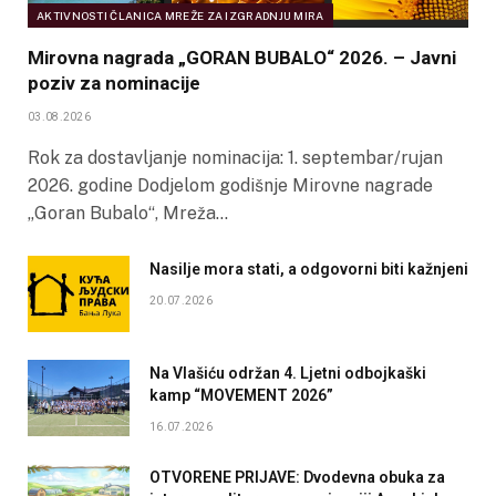
AKTIVNOSTI ČLANICA MREŽE ZA IZGRADNJU MIRA
Mirovna nagrada „GORAN BUBALO“ 2026. – Javni
poziv za nominacije
03.08.2026
Rok za dostavljanje nominacija: 1. septembar/rujan
2026. godine Dodjelom godišnje Mirovne nagrade
„Goran Bubalo“, Mreža…
Nasilje mora stati, a odgovorni biti kažnjeni
20.07.2026
Na Vlašiću održan 4. Ljetni odbojkaški
kamp “MOVEMENT 2026”
16.07.2026
OTVORENE PRIJAVE: Dvodevna obuka za