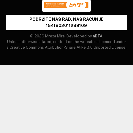
PODRŽITE NAŠ RAD, NAŠ RAČUN JE
1541802011289109
© 2026 Mreža Mira. Developed by
nBTA
.
Unless otherwise stated, content on the website is licenced under
a Creative Commons Attribution-Share Alike 3.0 Unported License.