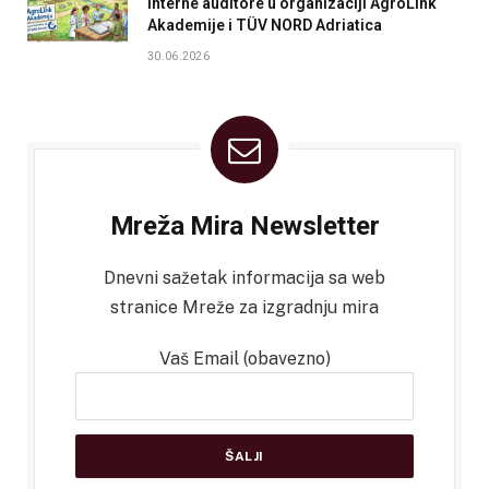
interne auditore u organizaciji AgroLink
Akademije i TÜV NORD Adriatica
30.06.2026
Mreža Mira Newsletter
Dnevni sažetak informacija sa web
stranice Mreže za izgradnju mira
Vaš Email (obavezno)