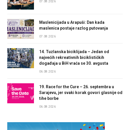
07.08.2026
Maslenicijada u Arapuši: Dan kada
maslenica postaje razlog putovanja
07.08.2026
14. Tuzlanska biciklijada – Jedan od
najvećih rekreativnih biciklističkih
događaja u BiH vraća se 30. avgusta
06.08.2026
19. Race for the Cure – 26. septembra u
Sarajevu, jer svaki korak govori glasnije od
tihe borbe
06.08.2026