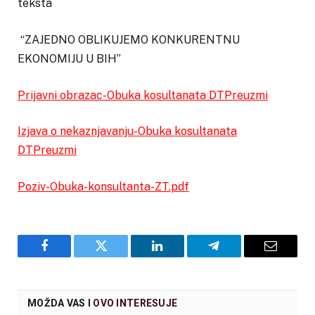
teksta
“ZAJEDNO OBLIKUJEMO KONKURENTNU
EKONOMIJU U BIH”
Prijavni obrazac-Obuka kosultanata DT
Preuzmi
Izjava o nekaznjavanju-Obuka kosultanata
DT
Preuzmi
Poziv-Obuka-konsultanta-ZT.pdf
Facebook
Twitter
LinkedIn
Telegram
Email
MOŽDA VAS I
OVO INTERESUJE