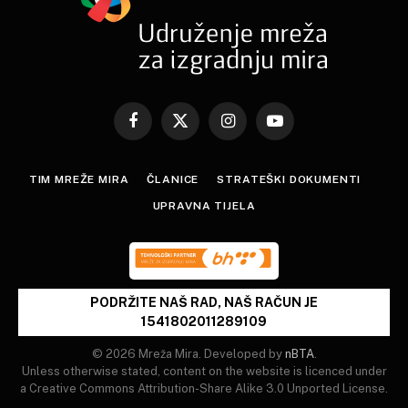
Facebook
X
Instagram
YouTube
(Twitter)
TIM MREŽE MIRA
ČLANICE
STRATEŠKI DOKUMENTI
UPRAVNA TIJELA
PODRŽITE NAŠ RAD, NAŠ RAČUN JE
1541802011289109
© 2026 Mreža Mira. Developed by
nBTA
.
Unless otherwise stated, content on the website is licenced under
a Creative Commons Attribution-Share Alike 3.0 Unported License.