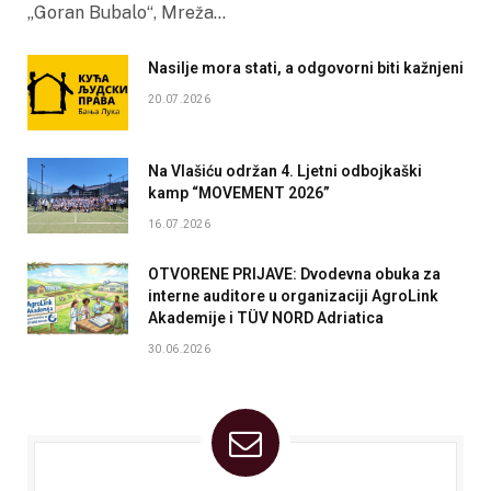
„Goran Bubalo“, Mreža…
Nasilje mora stati, a odgovorni biti kažnjeni
20.07.2026
Na Vlašiću održan 4. Ljetni odbojkaški
kamp “MOVEMENT 2026”
16.07.2026
OTVORENE PRIJAVE: Dvodevna obuka za
interne auditore u organizaciji AgroLink
Akademije i TÜV NORD Adriatica
30.06.2026