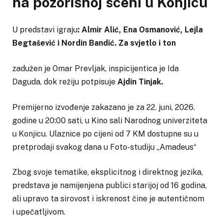
na pozorišnoj sceni u Konjicu
U predstavi igraju
: Almir Alić, Ena Osmanović, Lejla
Begtašević i Nordin Bandić. Za svjetlo i ton
zadužen je Omar Prevljak, inspicijentica je Ida
Daguda, dok režiju potpisuje
Ajdin Tinjak.
Premijerno izvođenje zakazano je za 22. juni, 2026.
godine u 20:00 sati, u Kino sali Narodnog univerziteta
u Konjicu. Ulaznice po cijeni od 7 KM dostupne su u
pretprodaji svakog dana u Foto-studiju „Amadeus“
Zbog svoje tematike, eksplicitnog i direktnog jezika,
predstava je namijenjena publici starijoj od 16 godina,
ali upravo ta sirovost i iskrenost čine je autentičnom
i upečatljivom.