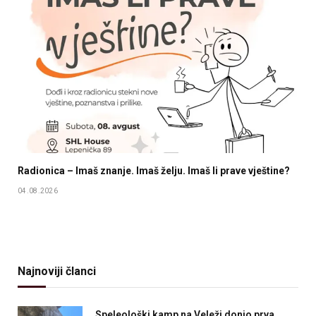
Radionica – Imaš znanje. Imaš želju. Imaš li prave vještine?
04.08.2026
Najnoviji članci
Speleološki kamp na Veleži donio prva