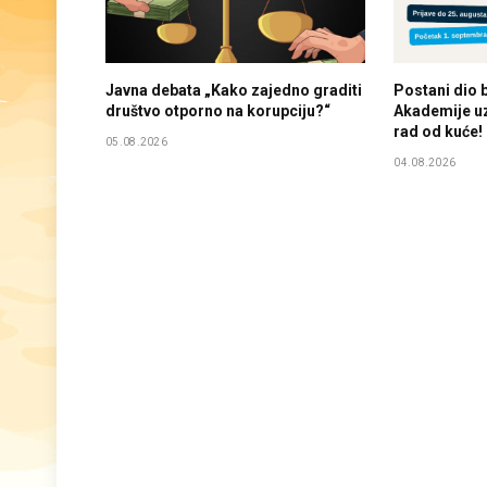
Javna debata „Kako zajedno graditi
Postani dio 
društvo otporno na korupciju?“
Akademije uz 
rad od kuće!
05.08.2026
04.08.2026