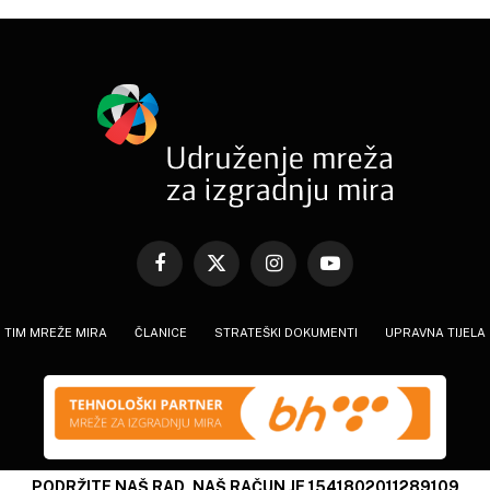
Facebook
X
Instagram
YouTube
(Twitter)
TIM MREŽE MIRA
ČLANICE
STRATEŠKI DOKUMENTI
UPRAVNA TIJELA
PODRŽITE NAŠ RAD, NAŠ RAČUN JE 1541802011289109