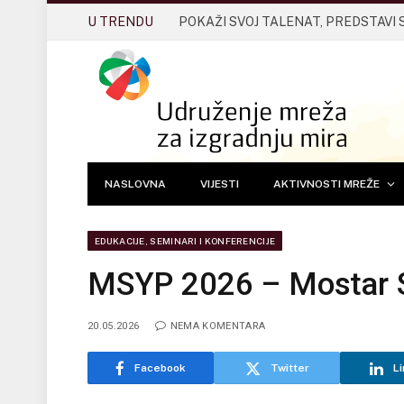
U TRENDU
POKAŽI SVOJ TALENAT, PREDSTAVI 
NASLOVNA
VIJESTI
AKTIVNOSTI MREŽE
EDUKACIJE, SEMINARI I KONFERENCIJE
MSYP 2026 – Mostar 
20.05.2026
NEMA KOMENTARA
Facebook
Twitter
Li