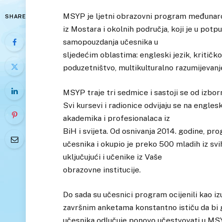
MSYP je ljetni obrazovni program međunaro
SHARE
iz Mostara i okolnih područja, koji je u potp
samopouzdanja učesnika u
sljedećim oblastima: engleski jezik, kritičko 
poduzetništvo, multikulturalno razumijevanj
MSYP traje tri sedmice i sastoji se od izbor
Svi kursevi i radionice odvijaju se na engles
akademika i profesionalaca iz
BiH i svijeta. Od osnivanja 2014. godine, pr
učesnika i okupio je preko 500 mladih iz svi
uključujući i učenike iz Vaše
obrazovne institucije.
Do sada su učesnici program ocijenili kao izu
završnim anketama konstantno ističu da bi ga
učesnika odlučuje ponovo učestvovati u MS