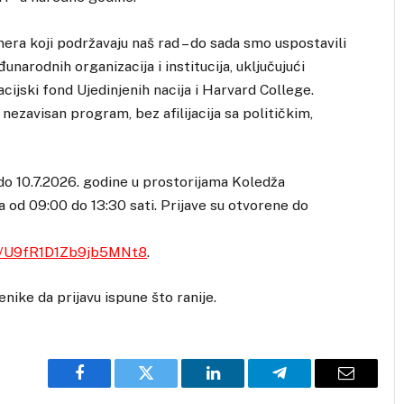
era koji podržavaju naš rad – do sada smo uspostavili
narodnih organizacija i institucija, uključujući
cijski fond Ujedinjenih nacija i Harvard College.
nezavisan program, bez afilijacija sa političkim,
do 10.7.2026. godine u prostorijama Koledža
 od 09:00 do 13:30 sati. Prijave su otvorene do
le/U9fR1D1Zb9jb5MNt8
.
nike da prijavu ispune što ranije.
Facebook
Twitter
LinkedIn
Telegram
Email