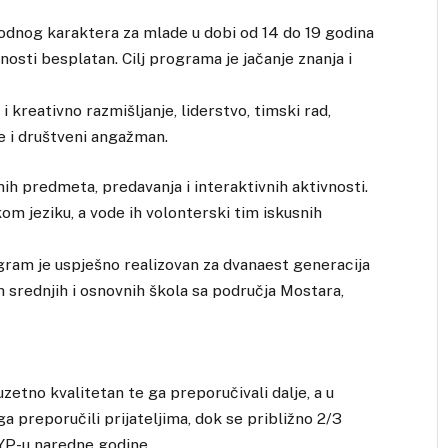
dnog karaktera za mlade u dobi od 14 do 19 godina
unosti besplatan. Cilj programa je jačanje znanja i
i kreativno razmišljanje, liderstvo, timski rad,
e i društveni angažman.
nih predmeta, predavanja i interaktivnih aktivnosti.
kom jeziku, a vode ih volonterski tim iskusnih
ogram je uspješno realizovan za dvanaest generacija
h srednjih i osnovnih škola sa područja Mostara,
zetno kvalitetan te ga preporučivali dalje, a u
 preporučili prijateljima, dok se približno 2/3
YP-u naredne godine.