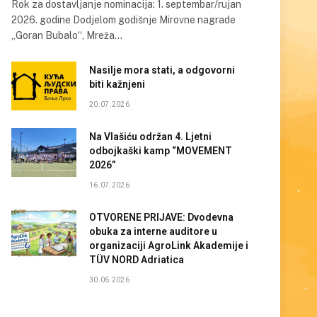
Rok za dostavljanje nominacija: 1. septembar/rujan
2026. godine Dodjelom godišnje Mirovne nagrade
„Goran Bubalo“, Mreža…
Nasilje mora stati, a odgovorni
biti kažnjeni
20.07.2026
Na Vlašiću održan 4. Ljetni
odbojkaški kamp “MOVEMENT
2026”
16.07.2026
OTVORENE PRIJAVE: Dvodevna
obuka za interne auditore u
organizaciji AgroLink Akademije i
TÜV NORD Adriatica
30.06.2026