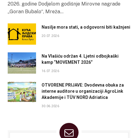
2026. godine Dodjelom godišnje Mirovne nagrade
„Goran Bubalo“, Mreža…
Nasilje mora stati, a odgovorni biti kažnjeni
20.07.2026
Na Vlašiću održan 4. Ljetni odbojkaški
kamp “MOVEMENT 2026”
16.07.2026
OTVORENE PRIJAVE: Dvodevna obuka za
interne auditore u organizaciji AgroLink
Akademije i TÜV NORD Adriatica
30.06.2026