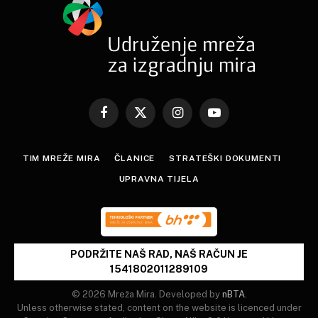
Facebook
X
Instagram
YouTube
(Twitter)
TIM MREŽE MIRA
ČLANICE
STRATEŠKI DOKUMENTI
UPRAVNA TIJELA
PODRŽITE NAŠ RAD, NAŠ RAČUN JE
1541802011289109
© 2026 Mreža Mira. Developed by
nBTA
.
Unless otherwise stated, content on the website is licenced under