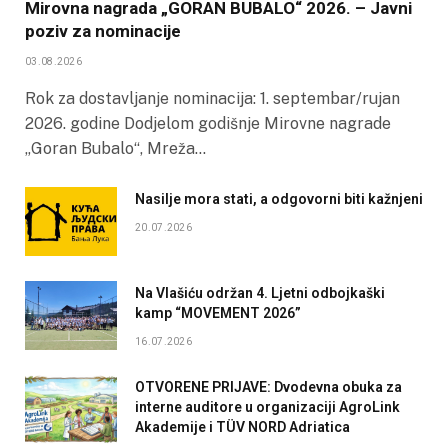
Mirovna nagrada „GORAN BUBALO“ 2026. – Javni
poziv za nominacije
03.08.2026
Rok za dostavljanje nominacija: 1. septembar/rujan
2026. godine Dodjelom godišnje Mirovne nagrade
„Goran Bubalo“, Mreža…
Nasilje mora stati, a odgovorni biti kažnjeni
20.07.2026
Na Vlašiću održan 4. Ljetni odbojkaški
kamp “MOVEMENT 2026”
16.07.2026
OTVORENE PRIJAVE: Dvodevna obuka za
interne auditore u organizaciji AgroLink
Akademije i TÜV NORD Adriatica