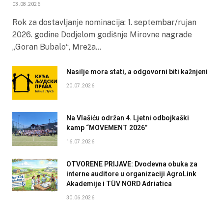
03.08.2026
Rok za dostavljanje nominacija: 1. septembar/rujan
2026. godine Dodjelom godišnje Mirovne nagrade
„Goran Bubalo“, Mreža…
Nasilje mora stati, a odgovorni biti kažnjeni
20.07.2026
Na Vlašiću održan 4. Ljetni odbojkaški
kamp “MOVEMENT 2026”
16.07.2026
OTVORENE PRIJAVE: Dvodevna obuka za
interne auditore u organizaciji AgroLink
Akademije i TÜV NORD Adriatica
30.06.2026