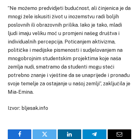
”Ne možemo predvidjeti budućnost, ali činjenica je da
mnogi žele iskusiti život u inozemstvu radi boljih
poslovnih ili obrazovnih prilika. Iako je tako, mladi
ljudi imaju veliku moć u promjeni našeg društva i
individualnih percepcija. Poticanjem aktivizma,
političke i medijske pismenosti i sudjelovanjem na
mnogobrojnim studentskim projektima koje naša
zemlja nudi, smatramo da studenti mogu steći
potrebno znanje i vještine da se unaprijede i pronađu
svoje temelje za ostajanje u našoj zemlji”, zaključila je
Mia-Emina.
Izvor: bljesak.info
Facebook
Twitter
LinkedIn
Telegram
Email