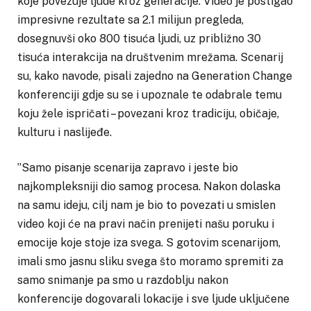
koje povezuje ljude kroz generacije. Video je postigao
impresivne rezultate sa 2.1 milijun pregleda,
dosegnuvši oko 800 tisuća ljudi, uz približno 30
tisuća interakcija na društvenim mrežama. Scenarij
su, kako navode, pisali zajedno na Generation Change
konferenciji gdje su se i upoznale te odabrale temu
koju žele ispričati – povezani kroz tradiciju, običaje,
kulturu i naslijeđe.
”Samo pisanje scenarija zapravo i jeste bio
najkompleksniji dio samog procesa. Nakon dolaska
na samu ideju, cilj nam je bio to povezati u smislen
video koji će na pravi način prenijeti našu poruku i
emocije koje stoje iza svega. S gotovim scenarijom,
imali smo jasnu sliku svega što moramo spremiti za
samo snimanje pa smo u razdoblju nakon
konferencije dogovarali lokacije i sve ljude uključene