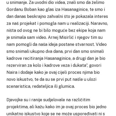
u snimanje. Za uvodni dio videa, znali smo da želimo
Gordanu Boban kao glas iza Hasanaginice, te smo i
dan danas beskrajno zahvalni što je pokazala interes
za naš projekat i pomogla nam u realizaciji. Naravno,
ništa od ovog ne bi bilo moguće bez ekipe koja nam
je snimala sam video. Arnej Misirlić i njegov tim su
nam pomogli da naša ideja postane stvarnost. Video
smo snimali ukupno dva dana, prvi dan smo snimali
kadrove recitiranja Hasanaginice, a drugi dan je bio
rezerviran za kolo i kadrove veza i dukata”, govori
Naira i dodaje kako je ovaj cijeli proces njima bio
novo iskustvo, te da su se prvi put našle u ulozi
scenaristica, redateljica ili glumica.
Djevojke su i ranije sudjelovale na različitim
projektima, ali kažu kako im je ovaj proces bio jedno
unikatno iskustvo koje se ne može uspoređivati ni s