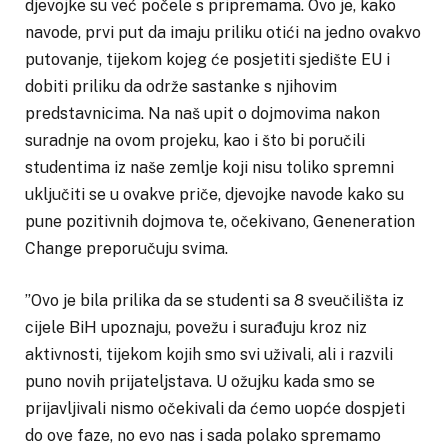
djevojke su već počele s pripremama. Ovo je, kako
navode, prvi put da imaju priliku otići na jedno ovakvo
putovanje, tijekom kojeg će posjetiti sjedište EU i
dobiti priliku da održe sastanke s njihovim
predstavnicima. Na naš upit o dojmovima nakon
suradnje na ovom projeku, kao i što bi poručili
studentima iz naše zemlje koji nisu toliko spremni
uključiti se u ovakve priče, djevojke navode kako su
pune pozitivnih dojmova te, očekivano, Geneneration
Change preporučuju svima.
”Ovo je bila prilika da se studenti sa 8 sveučilišta iz
cijele BiH upoznaju, povežu i surađuju kroz niz
aktivnosti, tijekom kojih smo svi uživali, ali i razvili
puno novih prijateljstava. U ožujku kada smo se
prijavljivali nismo očekivali da ćemo uopće dospjeti
do ove faze, no evo nas i sada polako spremamo