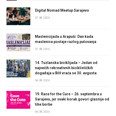
Digital Nomad Meetup Sarajevo
07.08.2026
Maslenicijada u Arapuši: Dan kada
maslenica postaje razlog putovanja
07.08.2026
14. Tuzlanska biciklijada – Jedan od
najvećih rekreativnih biciklističkih
događaja u BiH vraća se 30. avgusta
06.08.2026
19. Race for the Cure – 26. septembra u
Sarajevu, jer svaki korak govori glasnije od
tihe borbe
06.08.2026