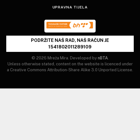
UPRAVNA TIJELA
PODRŽITE NAŠ RAD, NAŠ RAČUN JE
1541802011289109
© 2026 Mreža Mira. Developed by
nBTA
.
Unless otherwise stated, content on the website is licenced under
a Creative Commons Attribution-Share Alike 3.0 Unported License.