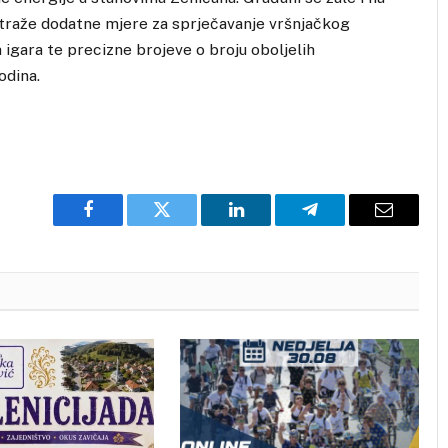
 traže dodatne mjere za sprječavanje vršnjačkog
h igara te precizne brojeve o broju oboljelih
odina.
Facebook
Twitter
LinkedIn
Telegram
Email