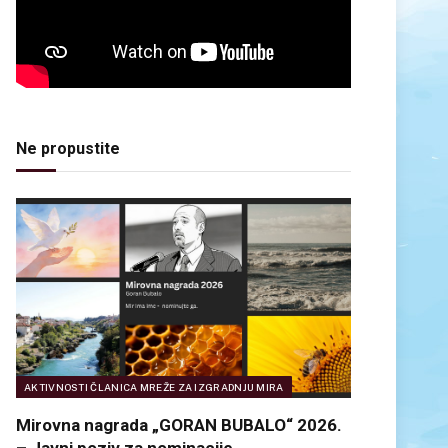
Ne propustite
AKTIVNOSTI ČLANICA MREŽE ZA IZGRADNJU MIRA
Mirovna nagrada „GORAN BUBALO“ 2026.
– Javni poziv za nominacije