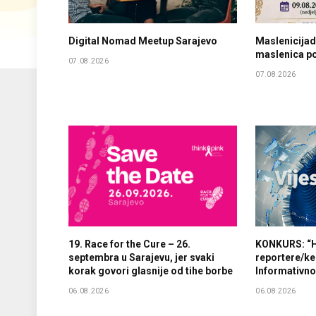
Digital Nomad Meetup Sarajevo
Maslenicijad
maslenica po
07.08.2026
07.08.2026
19. Race for the Cure – 26.
KONKURS: “H
septembra u Sarajevu, jer svaki
reportere/ke
korak govori glasnije od tihe borbe
Informativn
06.08.2026
06.08.2026