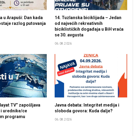
a u Arapuši: Dan kada
14. Tuzlanska biciklijada – Jedan
staje razlog putovanja
od najvećih rekreativnih
biciklističkih događaja u BiH vraća
se 30. avgusta
06.08.2026
ayat TV” zapošljava
Javna debata: Integritet medija i
 i urednike/ce
sloboda govora: Kuda dalje?
om programu
06.08.2026