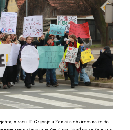
vještaj o radu JP Grijanje u Zenici s obzirom na to da
 energije u stanovima Zeničana. Građani se žale i na