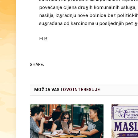
povećanje cijena drugih komunalnih usluga,
nasilja, izgradnju nove bolnice bez politički
sugrađana od karcinoma u posljednjih pet g
H.B.
SHARE.
MOŽDA VAS I
OVO INTERESUJE