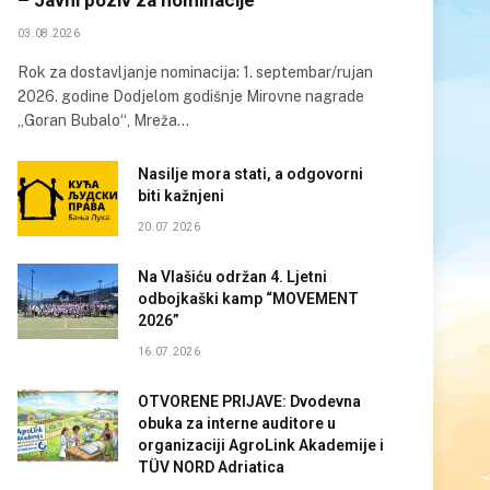
03.08.2026
Rok za dostavljanje nominacija: 1. septembar/rujan
2026. godine Dodjelom godišnje Mirovne nagrade
„Goran Bubalo“, Mreža…
Nasilje mora stati, a odgovorni
biti kažnjeni
20.07.2026
Na Vlašiću održan 4. Ljetni
odbojkaški kamp “MOVEMENT
2026”
16.07.2026
OTVORENE PRIJAVE: Dvodevna
obuka za interne auditore u
organizaciji AgroLink Akademije i
TÜV NORD Adriatica