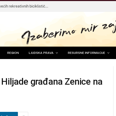
14. Tuzlanska biciklijada – Jedan od najvećih rekreativnih biciklističkih događaja u BiH vraća se 30. avgusta
REGION
LJUDSKA PRAVA
RESURSNE INFORMACIJE
 Hiljade građana Zenice na