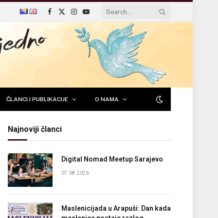
Facebook
X
Instagram
YouTube
(Twitter)
ČLANCI I PUBLIKACIJE
O NAMA
Najnoviji članci
Digital Nomad Meetup Sarajevo
07.08.2026
Maslenicijada u Arapuši: Dan kada