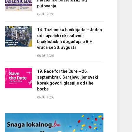
maslenica postaje razlog
putovanja
07.08.2026
14. Tuzlanska biciklijada – Jedan
od najvećih rekreativnih
biciklističkih događaja u BiH
vraća se 30. avgusta
06.08.2026
19. Race for the Cure – 26.
septembra u Sarajevu, jer svaki
korak govori glasnije od tihe
borbe
06.08.2026