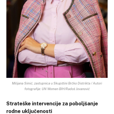
Milijana Simić, zastupnica u Skupštini Brčko Distrikta / Autori
fotografije: UN Women BIH/Radoš Jovanović
Strateške intervencije za poboljšanje
rodne uključenosti