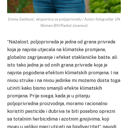
Emina Salihović, ekspertica za poljoprivredu / Autori fotografije: UN
Women BIH/Radoš Jovanović
“Nažalost, poljoprivreda je jedna od grana privrede
koja je najviše utjecala na klimatske promjene,
globalno zagrijavanje i efekat stakleničke bašte, ali
isto tako jedna je od onih grana privrede koja je
najviše pogođena efektom klimatskih promjena. I na
nivou struke i na nivou jedinke mi možemo dosta toga
učiniti kako bismo smanjili efekte klimatskih
promjena. Prije svega, kada je u pitanju
poljoprivredna proizvodnja, moramo racionalno
koristiti pesticide i đubriva te biti posebno oprezni
sa totalnim herbicidima i azotnim gnojivima, koji
mogu u velikoj mjeri uticati na biodiverzitet”, navodi