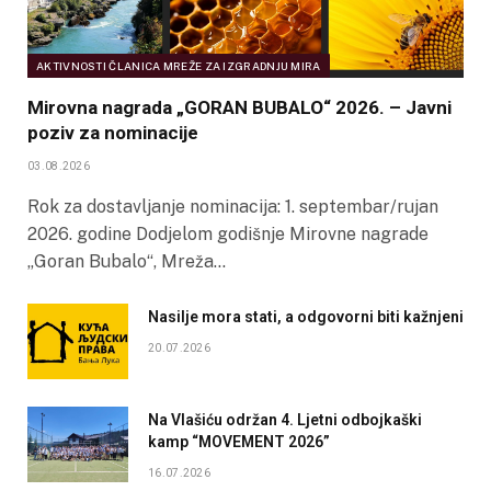
AKTIVNOSTI ČLANICA MREŽE ZA IZGRADNJU MIRA
Mirovna nagrada „GORAN BUBALO“ 2026. – Javni
poziv za nominacije
03.08.2026
Rok za dostavljanje nominacija: 1. septembar/rujan
2026. godine Dodjelom godišnje Mirovne nagrade
„Goran Bubalo“, Mreža…
Nasilje mora stati, a odgovorni biti kažnjeni
20.07.2026
Na Vlašiću održan 4. Ljetni odbojkaški
kamp “MOVEMENT 2026”
16.07.2026