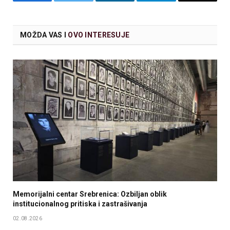
Facebook
Twitter
LinkedIn
Telegram
Email
MOŽDA VAS I
OVO INTERESUJE
Memorijalni centar Srebrenica: Ozbiljan oblik
institucionalnog pritiska i zastrašivanja
02.08.2026