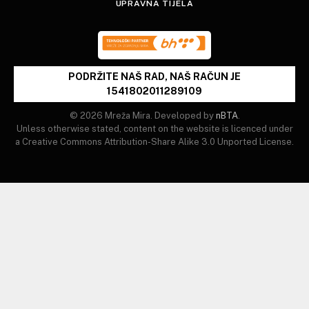
UPRAVNA TIJELA
PODRŽITE NAŠ RAD, NAŠ RAČUN JE
1541802011289109
© 2026 Mreža Mira. Developed by
nBTA
.
Unless otherwise stated, content on the website is licenced under
a Creative Commons Attribution-Share Alike 3.0 Unported License.