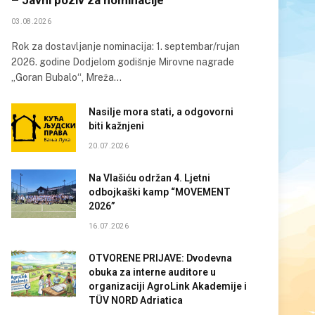
03.08.2026
Rok za dostavljanje nominacija: 1. septembar/rujan
2026. godine Dodjelom godišnje Mirovne nagrade
„Goran Bubalo“, Mreža…
Nasilje mora stati, a odgovorni
biti kažnjeni
20.07.2026
Na Vlašiću održan 4. Ljetni
odbojkaški kamp “MOVEMENT
2026”
16.07.2026
OTVORENE PRIJAVE: Dvodevna
obuka za interne auditore u
organizaciji AgroLink Akademije i
TÜV NORD Adriatica