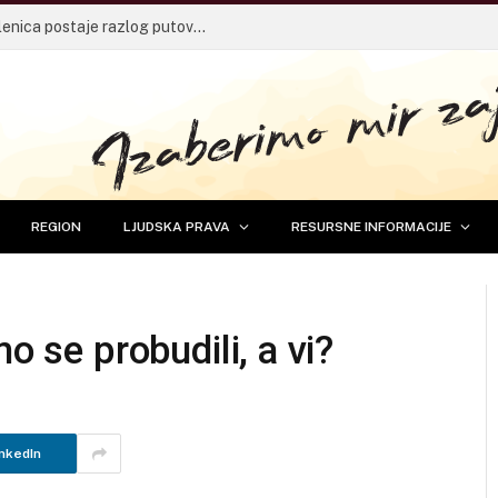
14. Tuzlanska biciklijada – Jedan od najvećih rekreativnih biciklističkih događaja u BiH vraća se 30. avgusta
REGION
LJUDSKA PRAVA
RESURSNE INFORMACIJE
o se probudili, a vi?
nkedIn