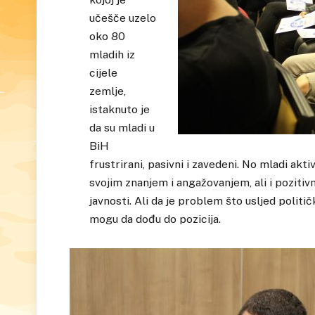
učešče uzelo
oko 80
mladih iz
cijele
zemlje,
istaknuto je
da su mladi u
BiH
frustrirani, pasivni i zavedeni. No mladi akti
svojim znanjem i angažovanjem, ali i poziti
javnosti. Ali da je problem što usljed polit
mogu da dođu do pozicija.