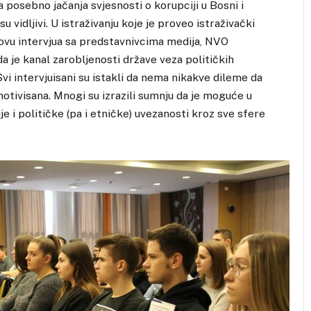
a posebno jačanja svjesnosti o korupciji u Bosni i
u vidljivi. U istraživanju koje je proveo istraživački
vu intervjua sa predstavnivcima medija, NVO
 da je kanal zarobljenosti države veza političkih
vi intervjuisani su istakli da nema nikakve dileme da
 motivisana. Mnogi su izrazili sumnju da je moguće u
 i političke (pa i etničke) uvezanosti kroz sve sfere