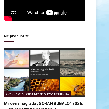
Ne propustite
AKTIVNOSTI ČLANICA MREŽE ZA IZGRADNJU MIRA
Mirovna nagrada „GORAN BUBALO“ 2026.
– Javni poziv za nominacije