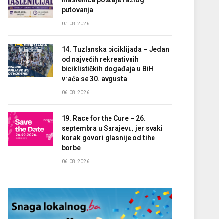
maslenica postaje razlog
putovanja
07.08.2026
14. Tuzlanska biciklijada – Jedan
od najvećih rekreativnih
biciklističkih događaja u BiH
vraća se 30. avgusta
06.08.2026
19. Race for the Cure – 26.
septembra u Sarajevu, jer svaki
korak govori glasnije od tihe
borbe
06.08.2026