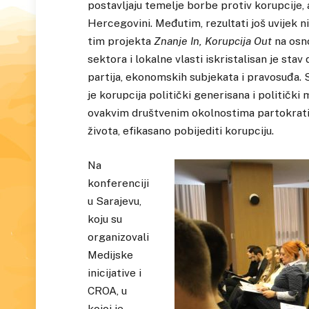
postavljaju temelje borbe protiv korupcije, 
Hercegovini. Međutim, rezultati još uvijek nis
tim projekta
Znanje In, Korupcija Out
na osno
sektora i lokalne vlasti iskristalisan je stav
partija, ekonomskih subjekata i pravosuđa. S
je korupcija politički generisana i politički
ovakvim društvenim okolnostima partokratije
života, efikasano pobijediti korupciju.
Na
konferenciji
u Sarajevu,
koju su
organizovali
Medijske
inicijative i
CROA, u
kojoj je