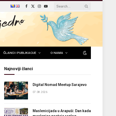
Facebook
X
Instagram
YouTube
(Twitter)
ČLANCI I PUBLIKACIJE
O NAMA
Najnoviji članci
Digital Nomad Meetup Sarajevo
07.08.2026
Maslenicijada u Arapuši: Dan kada