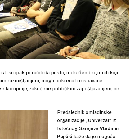
visti su ipak poručili da postoji određen broj onih koji
vnim razmišljanjem, mogu pokrenuti i uspavane
ičke korupcije, zakočene političkim zapošljavanjem, ne
Predsjednik omladinske
organizacije „Univerzal“ iz
Istočnog Sarajeva
Vladimir
Pejičić
kaže da je moguće