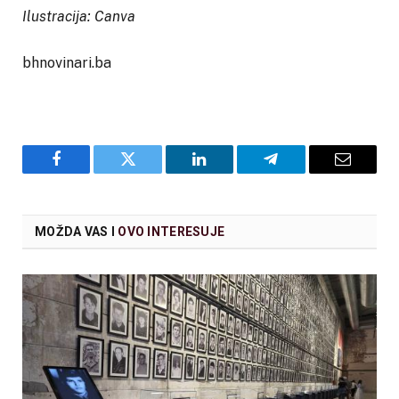
Ilustracija: Canva
bhnovinari.ba
Facebook
Twitter
LinkedIn
Telegram
Email
MOŽDA VAS I
OVO INTERESUJE