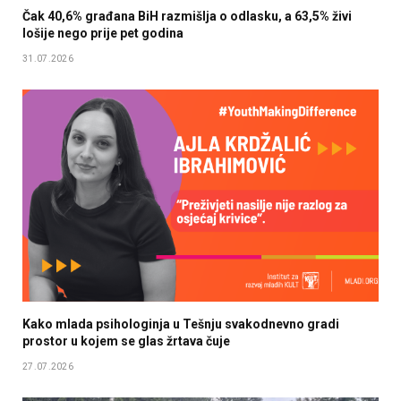
Čak 40,6% građana BiH razmišlja o odlasku, a 63,5% živi
lošije nego prije pet godina
31.07.2026
Kako mlada psihologinja u Tešnju svakodnevno gradi
prostor u kojem se glas žrtava čuje
27.07.2026