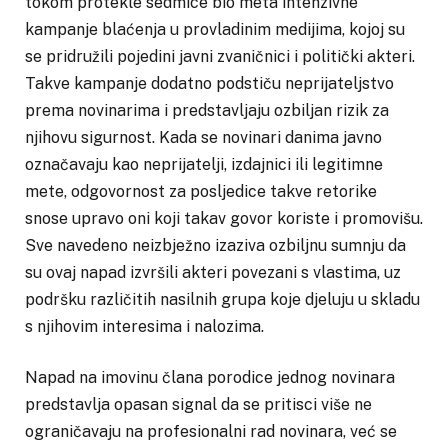
tokom protekle sedmice bio meta intenzivne
kampanje blaćenja u provladinim medijima, kojoj su
se pridružili pojedini javni zvaničnici i politički akteri.
Takve kampanje dodatno podstiču neprijateljstvo
prema novinarima i predstavljaju ozbiljan rizik za
njihovu sigurnost. Kada se novinari danima javno
označavaju kao neprijatelji, izdajnici ili legitimne
mete, odgovornost za posljedice takve retorike
snose upravo oni koji takav govor koriste i promovišu.
Sve navedeno neizbježno izaziva ozbiljnu sumnju da
su ovaj napad izvršili akteri povezani s vlastima, uz
podršku različitih nasilnih grupa koje djeluju u skladu
s njihovim interesima i nalozima.
Napad na imovinu člana porodice jednog novinara
predstavlja opasan signal da se pritisci više ne
ograničavaju na profesionalni rad novinara, već se