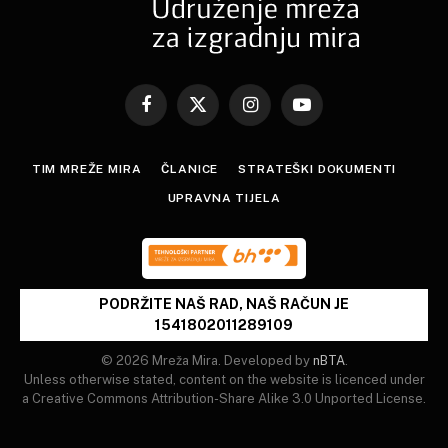
Facebook
X
Instagram
YouTube
(Twitter)
TIM MREŽE MIRA
ČLANICE
STRATEŠKI DOKUMENTI
UPRAVNA TIJELA
PODRŽITE NAŠ RAD, NAŠ RAČUN JE
1541802011289109
© 2026 Mreža Mira. Developed by
nBTA
.
Unless otherwise stated, content on the website is licenced under
a Creative Commons Attribution-Share Alike 3.0 Unported License.