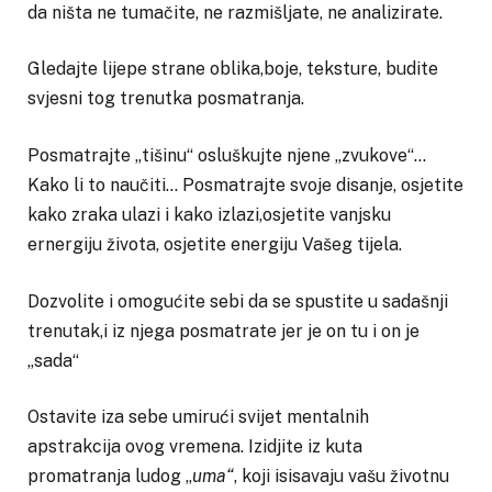
da ništa ne tumačite, ne razmišljate, ne analizirate.
Gledajte lijepe strane oblika,boje, teksture, budite
svjesni tog trenutka posmatranja.
Posmatrajte „tišinu“ osluškujte njene „zvukove“…
Kako li to naučiti… Posmatrajte svoje disanje, osjetite
kako zraka ulazi i kako izlazi,osjetite vanjsku
ernergiju života, osjetite energiju Vašeg tijela.
Dozvolite i omogućite sebi da se spustite u sadašnji
trenutak,i iz njega posmatrate jer je on tu i on je
„sada“
Ostavite iza sebe umirući svijet mentalnih
apstrakcija ovog vremena. Izidjite iz kuta
promatranja ludog „
uma“
, koji isisavaju vašu životnu