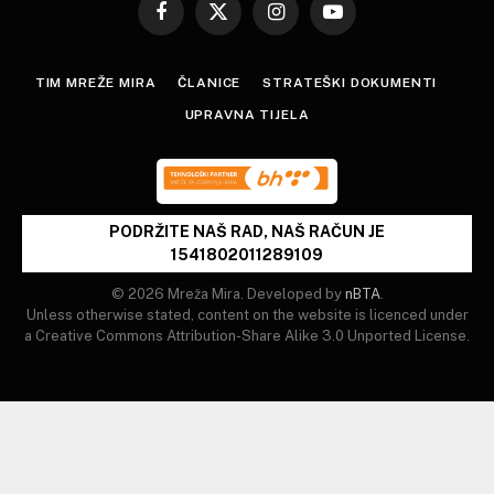
Facebook
X
Instagram
YouTube
(Twitter)
TIM MREŽE MIRA
ČLANICE
STRATEŠKI DOKUMENTI
UPRAVNA TIJELA
PODRŽITE NAŠ RAD, NAŠ RAČUN JE
1541802011289109
© 2026 Mreža Mira. Developed by
nBTA
.
Unless otherwise stated, content on the website is licenced under
a Creative Commons Attribution-Share Alike 3.0 Unported License.