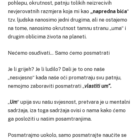
pohlepu, okrutnost, patnju tolikih neizrecivih
nevjerovatnih razmjera koja mi kao
„napredna bića
“
tzv. ljudska nanosimo jedni drugima, ali ne ostajemo
na tome, nanosimo okrutnost tamnu stranu „uma“ i
drugim oblicima života na planeti.
Nećemo osuđivati… Samo ćemo posmatrati
Je li grijeh? Je li ludilo? Dali je to ono naše
„nesvjesno“ kada naše oči promatraju svu patnju,
nemojmo zaboraviti posmatrati „
vlastiti um“.
„
Um
“ upija svu našu svjesnost, pretvara je u mentalni
sadržaja, iza toga sadržaja ovisi o nama kako ćemo
ga posložiti u našim posamtranjima.
Posmatrajmo uokolo, samo posmatrajte naučite se