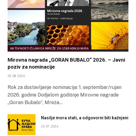
AKTIVNOSTI ČLANICA MREŽE ZA IZGRADNJU MIRA
Mirovna nagrada „GORAN BUBALO“ 2026. – Javni
poziv za nominacije
03.08.2026
Rok za dostavljanje nominacija: 1. septembar/rujan
2026. godine Dodjelom godišnje Mirovne nagrade
„Goran Bubalo“, Mreža…
Nasilje mora stati, a odgovorni biti kažnjeni
20.07.2026