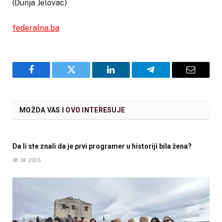
(Dunja Jelovac)
federalna.ba
Facebook
Twitter
LinkedIn
Telegram
Email
MOŽDA VAS I
OVO INTERESUJE
Da li ste znali da je prvi programer u historiji bila žena?
08.04.2026